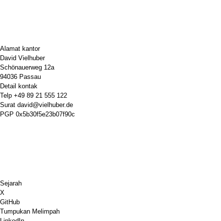
Alamat kantor
David Vielhuber
Schönauerweg 12a
94036 Passau
Detail kontak
Telp
+49 89 21 555 122
Surat
david@vielhuber.de
PGP
0x5b30f5e23b07f90c
Sejarah
X
GitHub
Tumpukan Melimpah
LinkedIn