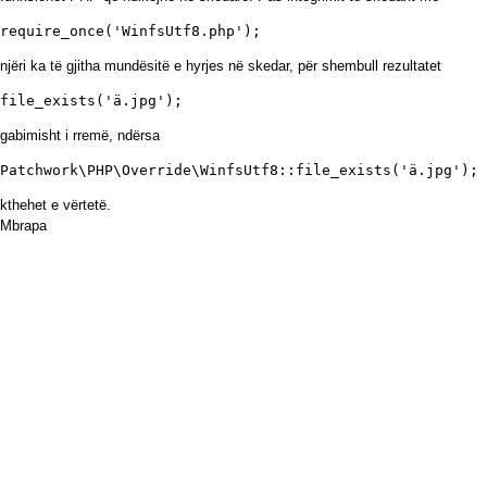
require_once('WinfsUtf8.php');
njëri ka të gjitha mundësitë e hyrjes në skedar, për shembull rezultatet
file_exists('ä.jpg');
gabimisht i rremë, ndërsa
Patchwork\PHP\Override\WinfsUtf8::file_exists('ä.jpg');
kthehet e vërtetë.
Mbrapa