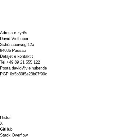
Adresa e zyrës
David Vielhuber
Schönauerweg 12a
94036 Passau
Detajet e kontaktit
Tel
+49 89 21 555 122
Posta
david@vielhuber.de
PGP
0x5b30f5e23b07f90c
Histori
X
GitHub
Stack Overflow