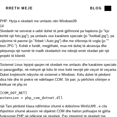
RRETH MEJE
BLOG
PHP: Hyrja e skedarit me umlauts nën Windows
09
14
Skedarët në serverat e uebit duhet të jenë gjithmonë pa hapësira (jo "kjo
është një foto.jpg"), pa umlauts ose karaktere speciale (jo "football.jpg"), pa
vijëzime të pasme (jo "Arbeit \ Auto.jpg") dhe me shkronja të vogla (jo ""
test.JPG "). Kohët e fundit, megjithatë, mua më duhej të aksesoja dhe
përpunoja një numër të madh skedarësh me ndonjë emër skedari për një
projekt të klientit.
Sistemet Linux lejojnë qasjen në skedarë me umlauts dhe karaktere speciale
si parazgjedhje, në mënyrë që këtu të mos ketë nevojë për veçori të veçanta.
Duket krejtësisht ndryshe në sistemet e Windows: Këtu duhet të përdorni
disa hile dhe të prekni në ndërfaqen COM. Së pari, ju përfshini shtrirjen e
kërkuar në php.ini
[COM_DOT_NET]

extension = php_com_dotnet.dll
një Tani përdoret klasa ndihmëse shumë e dobishme
WinfsUtf8
, e cila
thjeshton shumë aksesin në objektet COM dhe harton pothuajse të gjitha
funksionet PHP që ndikojnë në skedarë. Pas integrimit të skedarit me