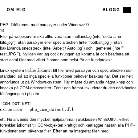
OM MIG
BLOGG
PHP: Filåtkomst med paraplyer under Windows
09
14
Filer på webbservrar ska alltid vara utan mellanslag (inte "detta är en
bild.jpg"), utan paraplyer eller specialtecken (inte "football.jpg"), utan
bakåtvända snedstreck (inte "Arbeit \ Auto.jpg") och i gemener (inte ""
test.JPG "). Nyligen var jag dock tvungen att komma åt och bearbeta ett
stort antal filer med vilket filnamn som helst för ett kundprojekt.
Linux-system tillåter åtkomst till filer med paraplyer och specialtecken som
standard, så att inga speciella funktioner behöver beaktas här. Det ser helt
annorlunda ut på Windows-system: Här måste du använda några knep och
knacka på COM-gränssnittet. Först och främst inkluderar du den nödvändiga
förlängningen i php.ini
[COM_DOT_NET]

extension = php_com_dotnet.dll
ett. Nu används den mycket hjälpsamma
hjälpklassen WinfsUtf8
, vilket
förenklar åtkomst till COM-objekten kraftigt och kartlägger nästan alla PHP-
funktioner som påverkar filer. Efter att ha integrerat filen med