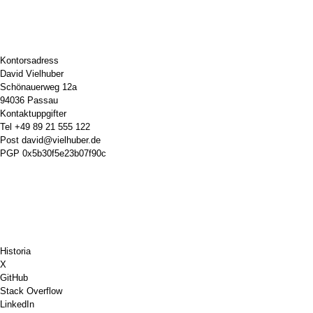
Kontorsadress
David Vielhuber
Schönauerweg 12a
94036 Passau
Kontaktuppgifter
Tel
+49 89 21 555 122
Post
david@vielhuber.de
PGP
0x5b30f5e23b07f90c
Historia
X
GitHub
Stack Overflow
LinkedIn