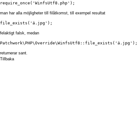
require_once('WinfsUtf8.php');
man har alla möjligheter till filåtkomst, till exempel resultat
file_exists('ä.jpg');
felaktigt falsk, medan
Patchwork\PHP\Override\WinfsUtf8::file_exists('ä.jpg');
returnerar sant.
Tillbaka