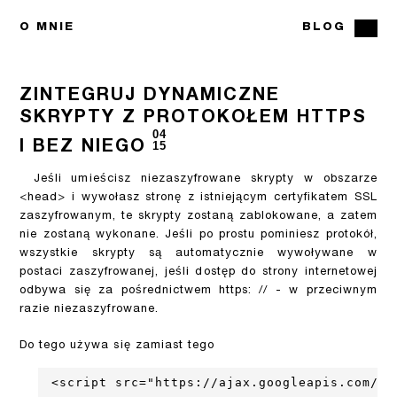
O MNIE
BLOG
ZINTEGRUJ DYNAMICZNE
SKRYPTY Z PROTOKOŁEM HTTPS
04
I BEZ NIEGO
15
Jeśli umieścisz niezaszyfrowane skrypty w obszarze
<head> i wywołasz stronę z istniejącym certyfikatem SSL
zaszyfrowanym, te skrypty zostaną zablokowane, a zatem
nie zostaną wykonane. Jeśli po prostu pominiesz protokół,
wszystkie skrypty są automatycznie wywoływane w
postaci zaszyfrowanej, jeśli dostęp do strony internetowej
odbywa się za pośrednictwem https: // - w przeciwnym
razie niezaszyfrowane.
Do tego używa się zamiast tego
<script src="https://ajax.googleapis.com/aj