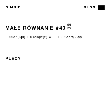
O MNIE
BLOG
09
MAŁE RÓWNANIE #40
25
$$e^{i\pi} + 0.5\sqrt{2} = -1 + 0.5\sqrt{2}$$
PLECY