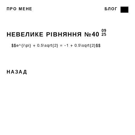
ПРО МЕНЕ
БЛОГ
09
НЕВЕЛИКЕ РІВНЯННЯ №40
25
$$e^{i\pi} + 0.5\sqrt{2} = -1 + 0.5\sqrt{2}$$
НАЗАД