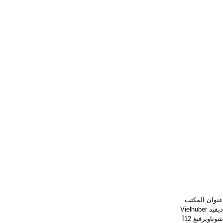
عنوان المكتب
ديفيد Vielhuber
شوناويرفيغ 12أ