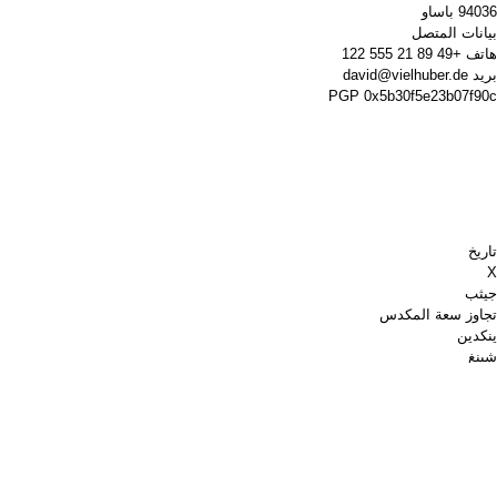
94036 باساو
بيانات المتصل
هاتف
+49 89 21 555 122
بريد
david@vielhuber.de
PGP
0x5b30f5e23b07f90c
تاريخ
X
جيثب
تجاوز سعة المكدس
ينكدين
شينغ
الشطرنج.كوم
اشتري لي قهوة
باي بال
خرائط جوجل
موقع YouTube
لوحة الدبابيس