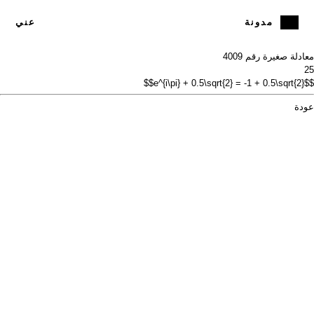
مدونة
عني
معادلة صغيرة رقم 40
09
25
$$e^{i\pi} + 0.5\sqrt{2} = -1 + 0.5\sqrt{2}$$
عودة