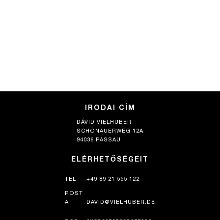
IRODAI CÍM
DÁVID VIELHUBER
SCHÖNAUERWEG 12A
94036 PASSAU
ELÉRHETŐSÉGEIT
TEL
+49 89 21 555 122
POST
A
DAVID@VIELHUBER.DE