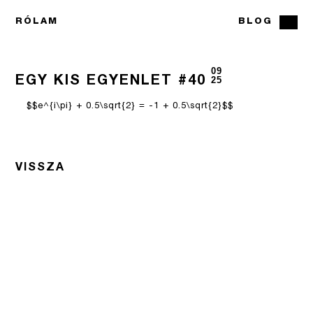
RÓLAM
BLOG
09
EGY KIS EGYENLET #40
25
$$e^{i\pi} + 0.5\sqrt{2} = -1 + 0.5\sqrt{2}$$
VISSZA