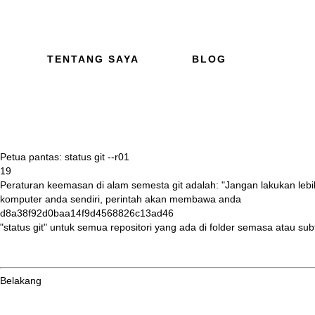
TENTANG SAYA
BLOG
Petua pantas: status git --r
01
19
Peraturan
keemasan di alam semesta git adalah: "Jangan lakukan lebi
komputer anda sendiri, perintah akan membawa anda
d8a38f92d0baa14f9d4568826c13ad46
"status git" untuk semua repositori yang ada di folder semasa atau
Belakang