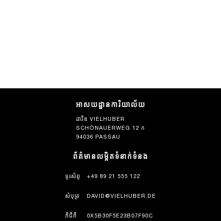
អាសយដ្ឋានការិយាល័យ
ដាវីឌ VIELHUBER
SCHÖNAUERWEG 12 ក
94036 PASSAU
ព័ត៌មានលម្អិតទំនាក់ទំនង
ទូរស័ព្ទ
+49 89 21 555 122
សំបុត្រ
DAVID@VIELHUBER.DE
ភីជីភី
0X5B30F5E23B07F90C