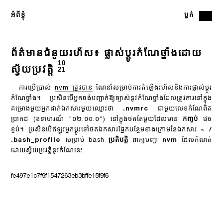
អំពី​ខ្ញុំ
ប្លក់
ព័ត៌មានជំនួយរហ័ស៖ ផ្លាស់ប្តូរកំណែថ្នាំងដោយ
10
ស្វ័យប្រវត្តិ
21
ការប្រើប្រាស់
nvm ត្រូវបាន
ណែនាំសម្រាប់ការតំឡើងរហ័សនិងការផ្លាស់ប្តូរ
កំណែថ្នាំង។ ប្រសិនបើអ្នកចង់បញ្ជាក់ឱ្យច្បាស់នូវកំណែថ្នាំងដែលត្រូវការនៅក្នុង
គម្រោងមួយអ្នកដាក់ឯកសារមួយឈ្មោះថា
.nvmrc
ជាមួយលេខកំណែពិត
ប្រាកដ (ឧទាហរណ៍ "១២.១០.០") នៅក្នុងថតតែមួយដែលមាន
កញ្ចប់
វេច
ខ្ចប់។ ប្រសិនបើឥឡូវអ្នកប្តូរទៅថតឯកសារផ្នែកបន្ថែមខាងក្រោមនៃឯកសារ
~ /
.bash_profile
សម្រាប់ bash
ប្រតិបត្តិ
ពាក្យបញ្ជា
nvm
ដែលកំណត់
ដោយស្វ័យប្រវត្តិនូវកំណែនេះ:
fe497e1c7f9f1547263eb3bffe15f9f6