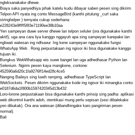
ngleksanakake dhewe.
Biaya saka panyedhiya pihak katelu kudu dibayar saben pesen sing dikirim.
Telpon API nyata ing conto MessageBird (kanthi pitulung _curl saka
stringhelper
) ternyata cukup sederhana:
e228243e9ffff5f83e71190ee38b10aa
Yen sampeyan duwe server dhewe lan telpon seluler (ora digunakake kanthi
aktif), uga ana cara liya kanggo nggayuh apa sing sampeyan karepake lan
ngliwati watesan ing ndhuwur. Ing kene sampeyan nggunakake fungsi
WhatsApp Web
. Rong perpustakaan ing ngisor iki bisa digunakake kanggo
tujuan iki.
Bungkus WebWhatsapp
wis
suwe banget
lan uga adhedhasar Python lan
Selenium. Ngirim pesen kaya mangkene, contone:
452590a6d20c1fa9276ff14ed28c4ce5
Nanging
Baileys sing luwih
ramping, adhedhasar TypeScript lan
WebSockets. Pesen dikirim nggunakake kode ing ngisor iki minangka conto:
e0187d6da1f800b1597420345d13b432
Loro-lorone perpustakaan bisa digunakake kanthi prinsip sing padha: aplikasi
web dikontrol kanthi adoh, otentikasi mung perlu sepisan (sesi dibalekake
yen dibukak). Ora ana watesan (dibandhingake karo pangiriman pesen
normal).
Bali