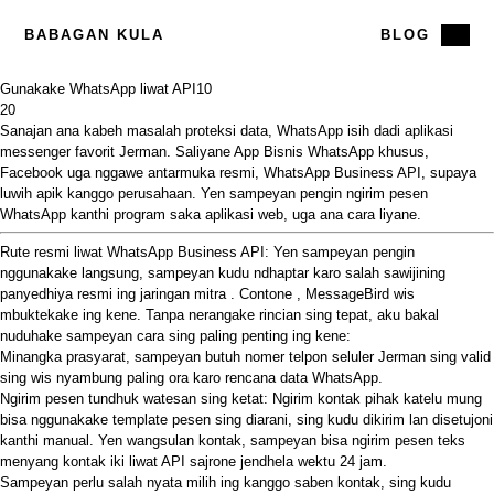
BABAGAN KULA
BLOG
Gunakake WhatsApp liwat API
10
20
Sanajan ana kabeh masalah proteksi data,
WhatsApp
isih dadi aplikasi
messenger favorit Jerman. Saliyane
App Bisnis WhatsApp
khusus,
Facebook uga nggawe antarmuka resmi, WhatsApp Business API, supaya
luwih apik kanggo perusahaan. Yen sampeyan pengin ngirim pesen
WhatsApp kanthi program saka aplikasi web, uga ana cara liyane.
Rute resmi liwat WhatsApp Business API: Yen sampeyan pengin
nggunakake langsung, sampeyan kudu ndhaptar karo salah sawijining
panyedhiya resmi ing
jaringan
mitra
.
Contone
,
MessageBird
wis
mbuktekake ing kene. Tanpa nerangake rincian sing tepat, aku bakal
nuduhake sampeyan cara sing paling penting ing kene:
Minangka prasyarat, sampeyan butuh nomer telpon seluler Jerman sing valid
sing wis nyambung paling ora karo rencana data WhatsApp.
Ngirim pesen tundhuk watesan sing ketat: Ngirim kontak pihak katelu mung
bisa nggunakake template
pesen sing
diarani, sing kudu dikirim lan disetujoni
kanthi manual. Yen wangsulan kontak, sampeyan bisa ngirim pesen teks
menyang kontak iki liwat API sajrone jendhela wektu 24 jam.
Sampeyan perlu salah nyata
milih ing
kanggo saben kontak, sing kudu