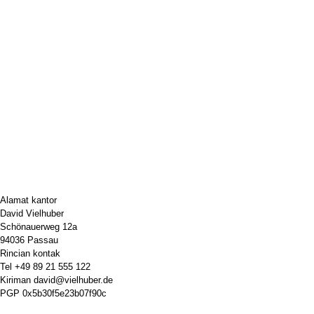
Alamat kantor
David Vielhuber
Schönauerweg 12a
94036 Passau
Rincian kontak
Tel
+49 89 21 555 122
Kiriman
david@vielhuber.de
PGP
0x5b30f5e23b07f90c