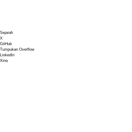
Sejarah
X
GitHub
Tumpukan Overflow
LinkedIn
Xing
Catur.com
Tuku Kopi Aku
PayPal
Google Maps
YouTube
Papan pinboard
Pinterest
Spotify
Dribbble
Toko
PGP
Validasi markup W3C