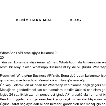
BENIM HAKKIMDA
BLOG
WhatsApp'ı API aracılığıyla kullanın
10
20
Tüm veri koruma endişelerine rağmen,
WhatsApp
hala Almanya'nın en
resmi bir arayüz olan WhatsApp Business API'yi de oluşturdu. WhatsAp
Resmi yol, WhatsApp Business API'sidir: Bunu doğrudan kullanmak isti
girmeden, size burada en önemli çıkarımları göstereceğim:
Ön koşul olarak, en azından bir WhatsApp veri planına bağlı geçerli bi
Mesajların gönderilmesi katı sınırlamalara tabidir: Üçüncü şahıslara
kişiye 24 saatlik bir zaman penceresi içinde API aracılığıyla herhangi bi
Kendiniz uygulamanız gereken her kişi için açık bir
tercihe
ihtiyacınız v
Üçüncü taraf sağlayıcıdan alınan ücretler, gönderilen her mesaj için öd