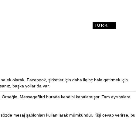
TÜRK
ına
ek olarak, Facebook, şirketler için daha ilginç hale getirmek için
anız, başka yollar da var.
r. Örneğin,
MessageBird
burada kendini kanıtlamıştır. Tam ayrıntılara
n sözde
mesaj
şablonları kullanılarak mümkündür. Kişi cevap verirse, bu