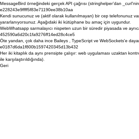
MessageBird örneğindeki gerçek API çağrısı (stringhelper'dan
_curl'ni
e228243e9ffff5f83e71190ee38b10aa
Kendi sunucunuz ve (aktif olarak kullanılmayan) bir cep telefonunuz var
yararlanıyorsunuz. Aşağıdaki iki kütüphane bu amaç için uygundur.
WebWhatsapp sarmalayıcı
nispeten
uzun
bir süredir
piyasada
ve ayrıc
452590a6d20c1fa9276ff14ed28c4ce5
Öte yandan, çok daha ince
Baileys
, TypeScript ve WebSockets'e dayanıy
e0187d6da1f800b1597420345d13b432
Her iki kitaplık da aynı prensipte çalışır: web uygulaması uzaktan kontro
ile karşılaştırıldığında).
Geri