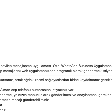
 sevilen mesajlaşma uygulaması. Özel
WhatsApp Business Uygulamas
p mesajlarını web uygulamanızdan programlı olarak göndermek istiyors
yorsanız,
ortak
ağdaki
resmi sağlayıcılardan birine kaydolmanız gereki
r Alman cep telefonu numarasına ihtiyacınız var.
 gönderme, yalnızca manuel olarak gönderilmesi ve onaylanması gereke
r metin mesajı gönderebilirsiniz.
ar.
enir.