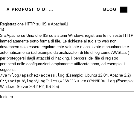
A PROPOSITO DI ME
BLOG
Registrazione HTTP su IIS e Apache
01
14
Sia Apache su Unix che IIS su sistemi Windows registrano le richieste HTTP
immediatamente sotto forma di file. Le richieste al tuo sito web non
dovrebbero solo essere regolarmente valutate e analizzate manualmente e
automaticamente (ad esempio da analizzatori di file di log come
AWStats
)
per proteggersi dagli attacchi di hacking. I percorsi dei file di registro
pertinenti nelle configurazioni ampiamente utilizzate sono, ad esempio, i
seguenti:
/var/log/apache2/access.log
(Esempio: Ubuntu 12.04, Apache 2.2)
C:\inetpub\logs\LogFiles\W3SVC1\u_ex<YYMMDD>.log
(Esempio:
Windows Server 2012 R2, IIS 8.5)
Indietro