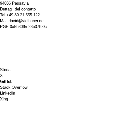
94036 Passavia
Dettagli del contatto
Tel
+49 89 21 555 122
Mail
david@vielhuber.de
PGP
0x5b30f5e23b07f90c
Storia
X
GitHub
Stack Overflow
LinkedIn
Xing
Scacchi.com
Offrimi un caffè
PayPal
Google Maps
Youtube
Bacheca