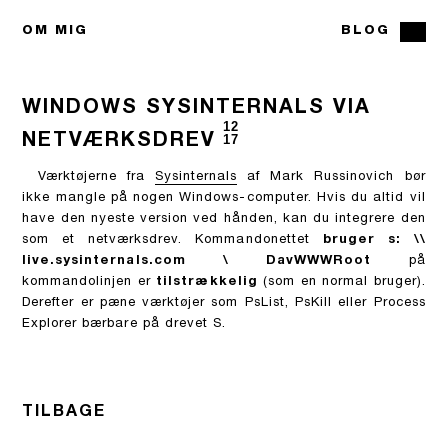
OM MIG
BLOG
WINDOWS SYSINTERNALS VIA
12
NETVÆRKSDREV
17
Værktøjerne fra
Sysinternals
af Mark Russinovich bør
ikke mangle på nogen Windows-computer. Hvis du altid vil
have den nyeste version ved hånden, kan du integrere den
som et netværksdrev. Kommandonettet
bruger s: \\
live.sysinternals.com \ DavWWWRoot
på
kommandolinjen er
tilstrækkelig
(som en normal bruger).
Derefter er pæne værktøjer som PsList, PsKill eller Process
Explorer bærbare på drevet S.
TILBAGE