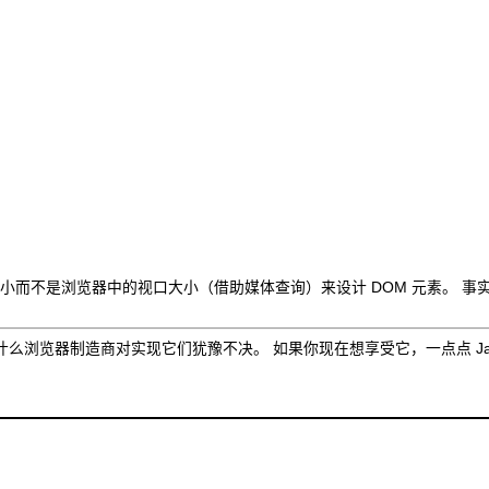
小而不是浏览器中的视口大小（借助
媒体查询
）来设计 DOM 元素。 事
么浏览器制造商对实现它们犹豫不决。 如果你现在想享受它，一点点 JavaSc