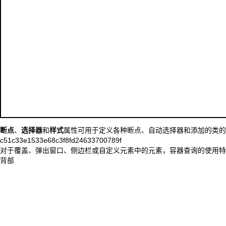
断点
、
选择器
和
样式
属性可用于定义各种断点、自动选择器和添加的类的
c51c33e1533e68c3f8fd24633700789f
对于覆盖、弹出窗口、侧边栏或
自定义元素中的元素
，容器查询的使用特
背部