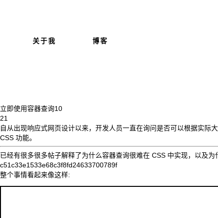
关于我
博客
立即使用容器查询
10
21
自从出现响应式网页设计以来，开发人员一直在询问是否可以根据实际大
CSS 功能。
已经
有
很多
很多
帖子解释了为什么容器查询很难在 CSS 中实现，以及为什
c51c33e1533e68c3f8fd24633700789f
整个事情看起来像这样: