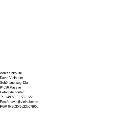
Adresa biroului
David Vielhuber
Schönauerweg 12a
94036 Passau
Detalii de contact
Tel
+49 89 21 555 122
Poștă
david@vielhuber.de
PGP
0x5b30f5e23b07f90c