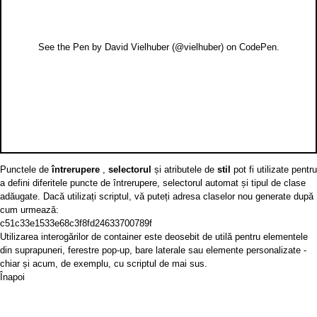
See the Pen
by David Vielhuber (
@vielhuber
) on
CodePen
.
Punctele de
întrerupere
,
selectorul
și atributele de
stil
pot fi utilizate pentru
a defini diferitele puncte de întrerupere, selectorul automat și tipul de clase
adăugate. Dacă utilizați scriptul, vă puteți adresa claselor nou generate după
cum urmează:
c51c33e1533e68c3f8fd24633700789f
Utilizarea interogărilor de container este deosebit de utilă pentru elementele
din suprapuneri, ferestre pop-up, bare laterale sau
elemente personalizate
-
chiar și acum, de exemplu, cu scriptul de mai sus.
Înapoi