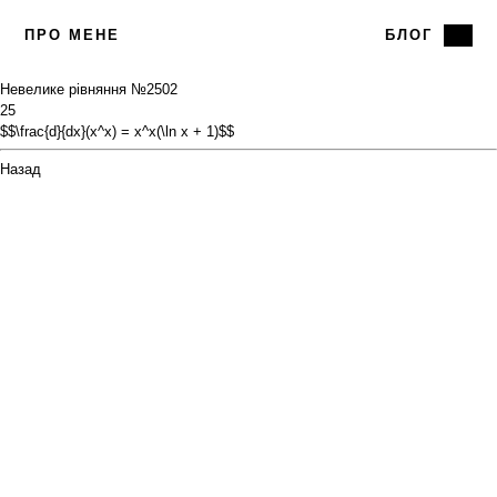
ПРО МЕНЕ
БЛОГ
Невелике рівняння №25
02
25
$$\frac{d}{dx}(x^x) = x^x(\ln x + 1)$$
Назад