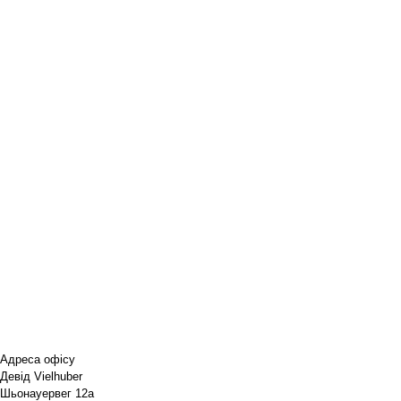
Адреса офісу
Девід Vielhuber
Шьонауервег 12a