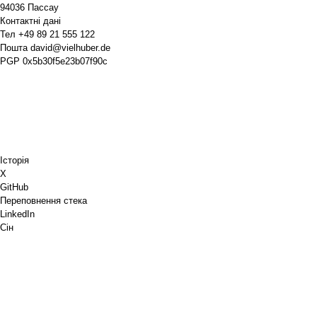
94036 Пассау
Контактні дані
Тел
+49 89 21 555 122
Пошта
david@vielhuber.de
PGP
0x5b30f5e23b07f90c
Історія
X
GitHub
Переповнення стека
LinkedIn
Сін
Chess.com
Купи мені кави
PayPal
Карти Google
YouTube
Pinboard