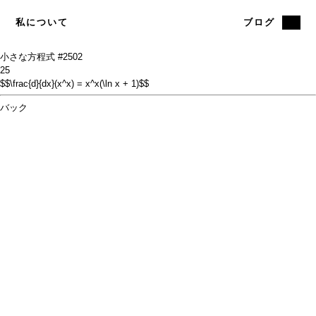
私について
ブログ
小さな方程式 #25
02
25
$$\frac{d}{dx}(x^x) = x^x(\ln x + 1)$$
バック