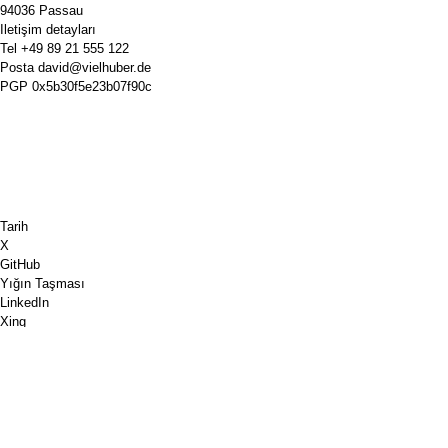
94036 Passau
Iletişim detayları
Tel
+49 89 21 555 122
Posta
david@vielhuber.de
PGP
0x5b30f5e23b07f90c
Tarih
X
GitHub
Yığın Taşması
LinkedIn
Xing
Satranç.com
Bana bir kahve al
PayPal
Google Haritalar
Youtube
Pinboard