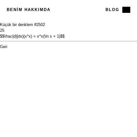
BENIM HAKKIMDA
BLOG
Küçük bir denklem #25
02
25
$$\frac{d}{dx}(x^x) = x^x(\ln x + 1)$$
Geri