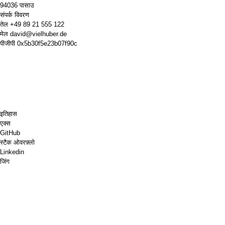
94036 पासाउ
संपर्क विवरण
तेल
+49 89 21 555 122
मेल
david@vielhuber.de
पीजीपी
0x5b30f5e23b07f90c
इतिहास
एक्स
GitHub
स्टैक ओवरफ़्लो
Linkedin
जिंग
शतरंज.कॉम
मेरे लिए एक कॉफ़ी खरीदें
पेपैल
गूगल मैप्स
यूट्यूब
पिन बोर्ड