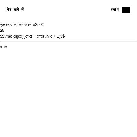
मेरे बारे में
ब्लॉग
एक छोटा सा समीकरण #25
02
25
$$\frac{d}{dx}(x^x) = x^x(\ln x + 1)$$
वापस