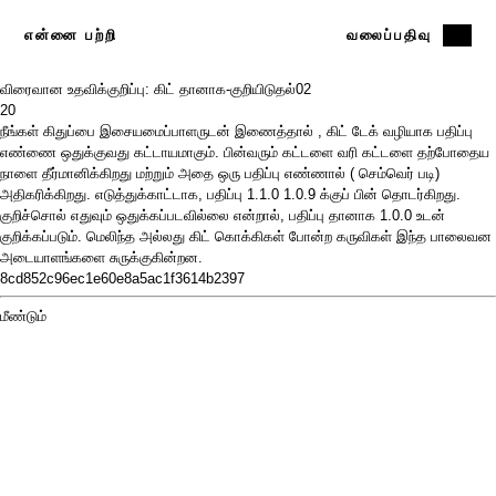
என்னை பற்றி
வலைப்பதிவு
விரைவான உதவிக்குறிப்பு: கிட் தானாக-குறியிடுதல்
02
20
நீங்கள்
கிதுப்பை
இசையமைப்பாளருடன்
இணைத்தால்
,
கிட் டேக்
வழியாக பதிப்பு
எண்ணை ஒதுக்குவது கட்டாயமாகும். பின்வரும் கட்டளை வரி கட்டளை தற்போதைய
நாளை தீர்மானிக்கிறது மற்றும் அதை ஒரு பதிப்பு எண்ணால் (
செம்வெர்
படி)
அதிகரிக்கிறது. எடுத்துக்காட்டாக, பதிப்பு 1.1.0 1.0.9 க்குப் பின் தொடர்கிறது.
குறிச்சொல் எதுவும் ஒதுக்கப்படவில்லை என்றால், பதிப்பு தானாக 1.0.0 உடன்
குறிக்கப்படும்.
மெலிந்த
அல்லது
கிட் கொக்கிகள்
போன்ற கருவிகள் இந்த
பாலைவன
அடையாளங்களை சுருக்குகின்றன.
8cd852c96ec1e60e8a5ac1f3614b2397
மீண்டும்