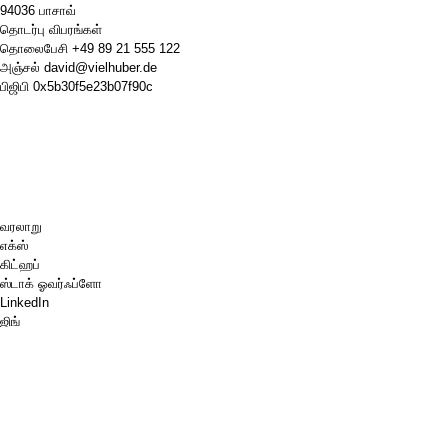
94036 பாசாவ்
தொடர்பு விபரங்கள்
தொலைபேசி
+49 89 21 555 122
அஞ்சல்
david@vielhuber.de
பிஜிபி
0x5b30f5e23b07f90c
வரலாறு
எக்ஸ்
கிட்ஹப்
ஸ்டாக் ஓவர்ஃப்ளோ
LinkedIn
ஜிங்
செஸ்.காம்
எனக்கு ஒரு காபி வாங்கித் தாருங்கள்.
பேபால்
கூகிள் மேப்ஸ்
வலைஒளி
பின்போர்டு