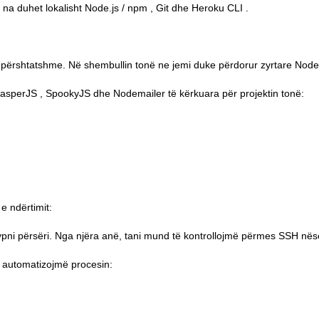
ë na duhet lokalisht
Node.js / npm
,
Git
dhe
Heroku CLI
.
përshtatshme. Në shembullin tonë ne jemi duke përdorur zyrtare Node
asperJS
,
SpookyJS
dhe
Nodemailer të
kërkuara për projektin tonë:
e ndërtimit:
ypni përsëri. Nga njëra anë, tani mund të kontrollojmë përmes SSH nëse
 automatizojmë procesin: