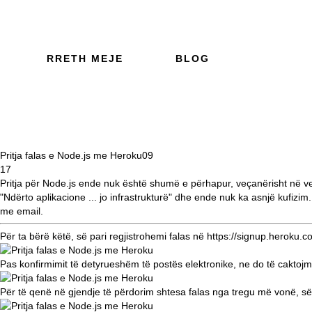
RRETH MEJE
BLOG
Pritja falas e Node.js me Heroku
09
17
Pritja për Node.js ende nuk është shumë e përhapur, veçanërisht në
"Ndërto aplikacione ... jo infrastrukturë" dhe ende nuk ka asnjë kufiz
me email.
Për ta bërë këtë, së pari regjistrohemi falas në
https://signup.heroku.c
Pas konfirmimit të detyrueshëm të postës elektronike, ne do të caktojmë 
Për të qenë në gjendje të përdorim shtesa falas nga tregu më vonë, së 