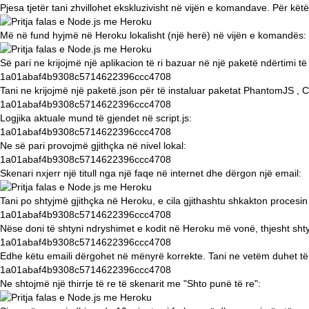
Pjesa tjetër tani zhvillohet ekskluzivisht në vijën e komandave. Për kët
Më në fund hyjmë në Heroku lokalisht (një herë) në vijën e komandës:
Së pari ne krijojmë një aplikacion të ri bazuar në një
paketë ndërtimi të
1a01abaf4b9308c5714622396ccc4708
Tani ne krijojmë një
paketë.json
për të instaluar
paketat PhantomJS
,
C
1a01abaf4b9308c5714622396ccc4708
Logjika aktuale mund të gjendet në script.js:
1a01abaf4b9308c5714622396ccc4708
Ne së pari provojmë gjithçka në nivel lokal:
1a01abaf4b9308c5714622396ccc4708
Skenari nxjerr një titull nga një faqe në internet dhe dërgon një email:
Tani po shtyjmë gjithçka në Heroku, e cila gjithashtu shkakton procesin 
1a01abaf4b9308c5714622396ccc4708
Nëse doni të shtyni ndryshimet e kodit në Heroku më vonë, thjesht sht
1a01abaf4b9308c5714622396ccc4708
Edhe këtu emaili dërgohet në mënyrë korrekte. Tani ne vetëm duhet të
1a01abaf4b9308c5714622396ccc4708
Ne shtojmë një thirrje të re të skenarit me "Shto punë të re":