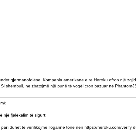
 vendet gjermanofolëse. Kompania amerikane e re
Heroku
ofron një zgji
im. Si shembull, ne zbatojmë një punë të vogël cron bazuar në
PhantomJ
om/
:
një fjalëkalim të sigurt:
pari duhet të verifikojmë llogarinë tonë nën
https://heroku.com/verify
du