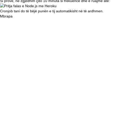
Si provë, ne zgjedhim çdo 10 minuta si frekuencë dhe e ruajmë atë:
Cronjob tani do të bëjë punën e tij automatikisht në të ardhmen.
Mbrapa