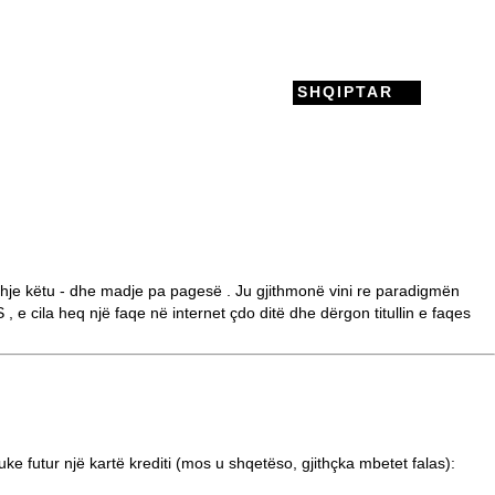
SHQIPTAR
dhje këtu - dhe madje
pa pagesë
. Ju gjithmonë vini re paradigmën
S
, e cila heq një faqe në internet çdo ditë dhe dërgon titullin e faqes
ke futur një kartë krediti (mos u shqetëso, gjithçka mbetet falas):