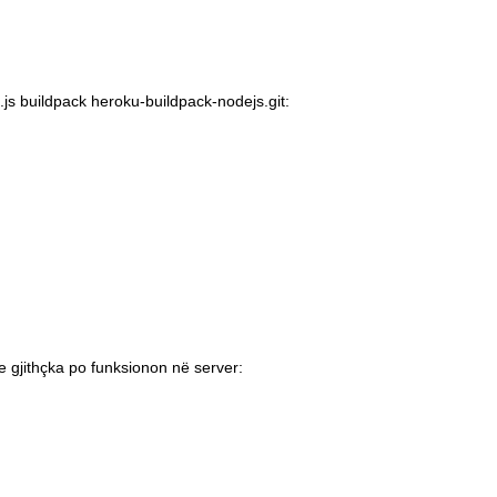
.js
buildpack heroku-buildpack-nodejs.git
:
 gjithçka po funksionon në server: