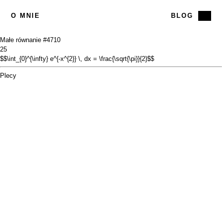
O MNIE
BLOG
Małe równanie #47
10
25
$$\int_{0}^{\infty} e^{-x^{2}} \, dx = \frac{\sqrt{\pi}}{2}$$
Plecy