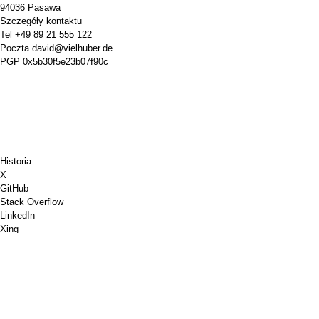
94036 Pasawa
Szczegóły kontaktu
Tel
+49 89 21 555 122
Poczta
david@vielhuber.de
PGP
0x5b30f5e23b07f90c
Historia
X
GitHub
Stack Overflow
LinkedIn
Xing
Chess.com
Kup mi kawę
Płatność kartą kredytową
Mapy Google
Youtube
Tablica korkowa