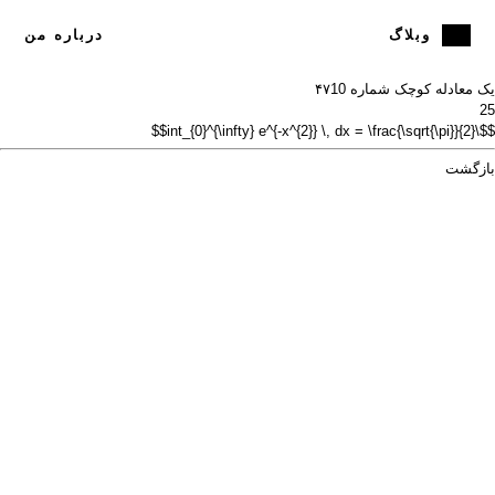
وبلاگ
درباره من
یک معادله کوچک شماره ۴۷
10
25
$$\int_{0}^{\infty} e^{-x^{2}} \, dx = \frac{\sqrt{\pi}}{2}$$
بازگشت