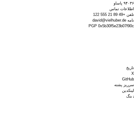
۹۴۰۳۶ پاساو
اطلاعات تماس
تلفن
+49 89 21 555 122
نامه
david@vielhuber.de
PGP
0x5b30f5e23b07f90c
تاریخ
X
GitHub
سرریز پشته
لینکدین
زینگ
Chess.com
برای من قهوه بخر
پی‌پال
نقشه‌های گوگل
یوتیوب
تخته پین