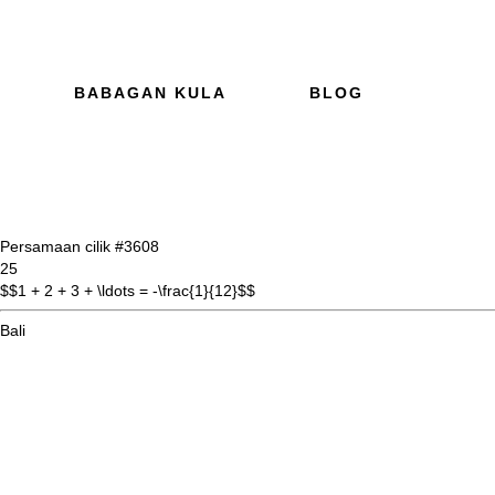
BABAGAN KULA
BLOG
Persamaan cilik #36
08
25
$$1 + 2 + 3 + \ldots = -\frac{1}{12}$$
Bali