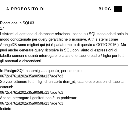
A PROPOSITO DI ME
BLOG
Ricorsione in SQL
03
17
I sistemi di gestione di database relazionali basati su SQL sono adatti solo in
modo condizionale per query gerarchiche o ricorsive. Altri sistemi come
ArangoDB sono
migliori qui (si è parlato molto di questo a
GOTO 2016
). Ma
puoi anche generare query ricorsive in SQL con l'aiuto di
espressioni di
tabella comuni
e quindi interrogare le classiche tabelle padre / figlio per tutti
gli antenati e discendenti.
In PostgreSQL assomiglia a questo, per esempio:
0672c4761d202a35a9059fa137ace7c3
Se vuoi ottenere tutti i figli di un certo item_id, usa le espressioni di tabella
comuni:
0672c4761d202a35a9059fa137ace7c3
Anche interrogare i genitori non è un problema:
0672c4761d202a35a9059fa137ace7c3
Indietro