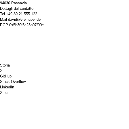
94036 Passavia
Dettagli del contatto
Tel
+49 89 21 555 122
Mail
david@vielhuber.de
PGP
0x5b30f5e23b07f90c
Storia
X
GitHub
Stack Overflow
LinkedIn
Xing
Scacchi.com
Offrimi un caffè
PayPal
Google Maps
Youtube
Bacheca