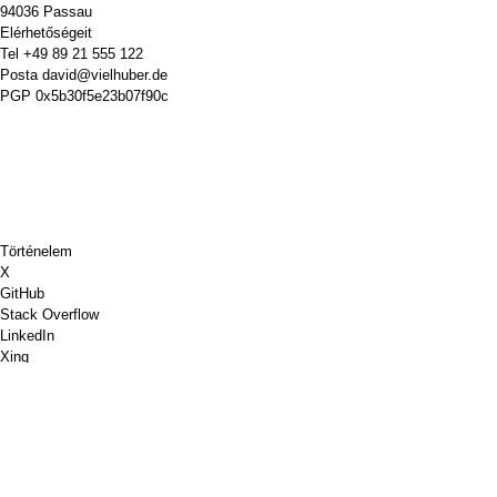
94036 Passau
Elérhetőségeit
Tel
+49 89 21 555 122
Posta
david@vielhuber.de
PGP
0x5b30f5e23b07f90c
Történelem
X
GitHub
Stack Overflow
LinkedIn
Xing
Chess.com
Vegyél nekem egy kávét
PayPal
Google Térkép
Youtube
Faliújság