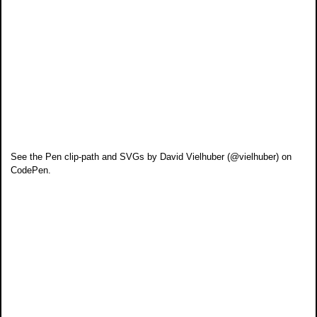
See the Pen
clip-path and SVGs
by David Vielhuber (
@vielhuber
) on
CodePen
.