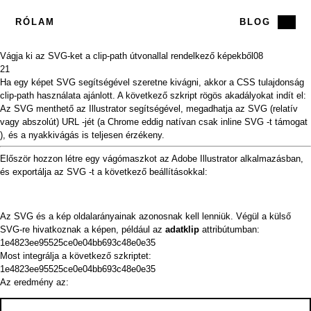
RÓLAM
BLOG
Vágja ki az SVG-ket a clip-path útvonallal rendelkező képekből
08
21
Ha egy képet SVG segítségével szeretne kivágni, akkor a CSS tulajdonság
clip-path használata
ajánlott. A következő szkript rögös akadályokat indít el:
Az SVG menthető az Illustrator segítségével, megadhatja az SVG (relatív
vagy abszolút) URL -jét (a Chrome eddig natívan csak inline SVG -t
támogat
), és a nyakkivágás is teljesen érzékeny.
Először hozzon létre egy
vágómaszkot
az Adobe Illustrator alkalmazásban,
és exportálja az SVG -t a következő beállításokkal:
Az SVG és a kép oldalarányainak azonosnak kell lenniük. Végül a külső
SVG-re hivatkoznak a képen, például az
adatklip
attribútumban:
1e4823ee95525ce0e04bb693c48e0e35
Most integrálja a következő szkriptet:
1e4823ee95525ce0e04bb693c48e0e35
Az eredmény az: