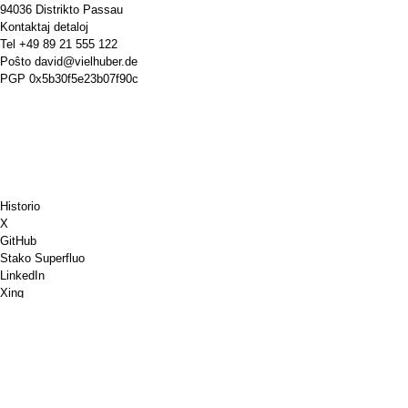
94036 Distrikto Passau
Kontaktaj detaloj
Tel
+49 89 21 555 122
Poŝto
david@vielhuber.de
PGP
0x5b30f5e23b07f90c
Historio
X
GitHub
Stako Superfluo
LinkedIn
Xing
Chess.com
Aĉetu al mi kafon
PayPal
Google Mapoj
YouTube
Pinboard