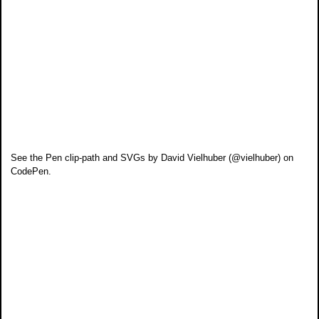
See the Pen
clip-path and SVGs
by David Vielhuber (
@vielhuber
) on
CodePen
.