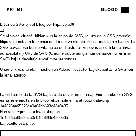
PRI MI
BLOGO
Eltranĉu SVG-ojn el bildoj per klipa vojo
08
21
Se vi volas eltranĉi bildon kun la helpo de SVG, la uzo de la CSS-propraĵa
klipa vojo estas
rekomendinda. La sekva skripto ekigas malglatajn barojn: La
SVG povas esti konservita helpe de Illustrator, vi povas specifi la (relativan
aŭ absolutan) URL de SVG (Chrome
subtenas
ĝis nun denaske nur enlinian
SVG) kaj la dekoltaĵo ankaŭ tute respondas.
Unue vi kreas
tondan maskon
en Adobe Illustrator kaj eksportas la SVG kun
la jenaj agordoj:
La bildformoj de la SVG kaj la bildo devas esti samaj. Fine, la ekstera SVG
estas referencita en la bildo, ekzemple en la atributo
data-clip
:
1e4823ee95525ce0e04bb693c48e0e35
Nun vi integras la sekvan skripton:
1e4823ee95525ce0e04bb693c48e0e35
La rezulto estas tio: