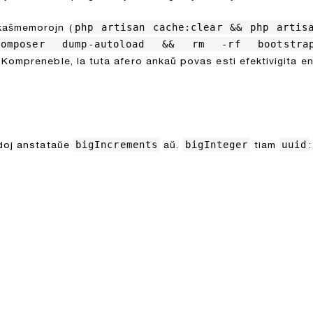
php artisan cache:clear && php artis
-kaŝmemorojn (
mposer dump-autoload && rm -rf bootstrap/
. Kompreneble, la tuta afero ankaŭ povas esti efektivigita e
bigIncrements
bigInteger
uuid
adoj anstataŭe
aŭ.
tiam
: