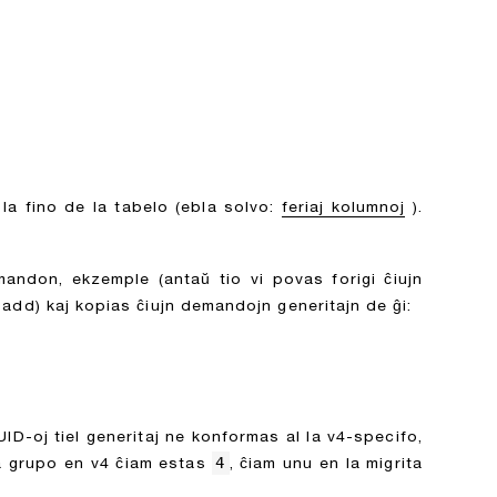
 la fino de la tabelo (ebla solvo:
feriaj kolumnoj
).
andon, ekzemple (antaŭ tio vi povas forigi ĉiujn
add) kaj kopias ĉiujn demandojn generitajn de ĝi:
D-oj tiel generitaj ne konformas al la v4-specifo,
4
ria grupo en v4 ĉiam estas
, ĉiam unu en la migrita