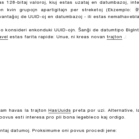
stas 128-bitaj valoroj, kiuj estas uzataj en datumbazoj, inte
0
en kvin grupojn apartigitajn per streketoj (Ekzemplo:
vantaĝoj de UUID-oj en datumbazoj - ili estas nemalhaveblaj
s do konsideri enkonduki UUID-ojn. Ŝanĝi de datumtipo BigIn
avel
estas farita rapide: Unue, ni kreas novan
trajton
.:
i jam havas la trajton
HasUuids
preta por uzi. Alternative, 
 povus esti interesa pro pli bona legebleco kaj ordigo.
antaj datumoj. Proksimume oni povus procedi jene: