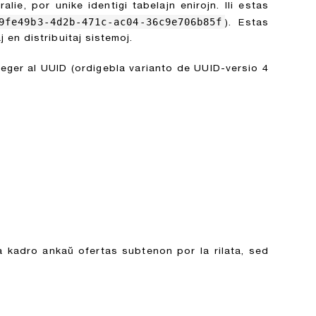
ralie, por unike identigi tabelajn enirojn. Ili estas
9fe49b3-4d2b-471c-ac04-36c9e706b85f
). Estas
 en distribuitaj sistemoj.
teger al UUID (ordigebla varianto de UUID-versio 4
la kadro ankaŭ ofertas subtenon por la rilata, sed