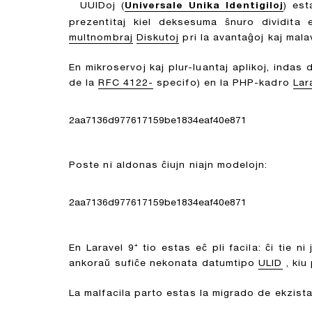
UUIDoj (
Universale
Unika
Identigiloj
) ​​e
prezentitaj kiel deksesuma ŝnuro dividita 
multnombraj
Diskutoj
pri la avantaĝoj kaj mala
En mikroservoj kaj plur-luantaj aplikoj, inda
de la
RFC 4122-
specifo) en la PHP-kadro
Lar
2aa7136d977617159be1834eaf40e871
Poste ni aldonas ĉiujn niajn modelojn:
2aa7136d977617159be1834eaf40e871
En Laravel 9⁺ tio estas eĉ pli facila: ĉi tie n
ankoraŭ sufiĉe nekonata datumtipo
ULID
, kiu
La malfacila parto estas la migrado de ekzist