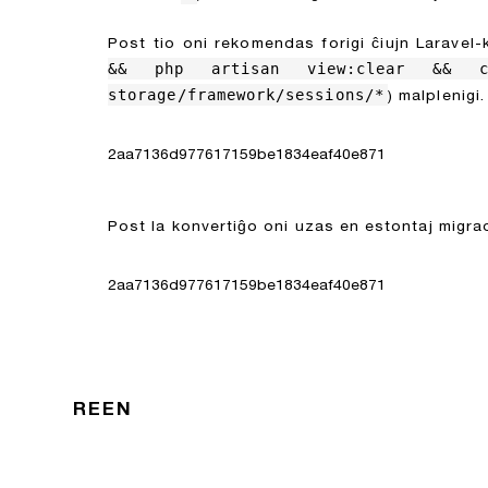
Post tio oni rekomendas forigi ĉiujn Laravel
&& php artisan view:clear && co
storage/framework/sessions/*
) malplenigi
2aa7136d977617159be1834eaf40e871
Post la konvertiĝo oni uzas en estontaj migr
2aa7136d977617159be1834eaf40e871
REEN