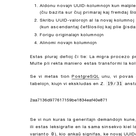
Aldonu novajn UUID-kolumnojn kun malplena
(ĉiu bazita sur ĉiuj primaraj kaj fremdaj ŝl
Skribu UUID-valorojn al la novaj kolumnoj
(kun ascendantaj ĉefŝlosiloj kaj plie ĝisdat
Forigu originalajn kolumnojn
Alinomi novajn kolumnojn
Estas pluraj defioj ĉi tie: La migra procezo 
Multe pli rekta maniero estas transformi la ko
Se vi metas tion
PostgreSQL
unu, vi povas (
19
31
tabelojn, kiujn vi ekskludas en Z.
/
ansta
2aa7136d977617159be1834eaf40e871
Se vi nun kuras la generitajn demandojn kune,
ili estas leksigrafie en la sama sinsekvo kiel
0
varianto
), kio ankaŭ signifas, ke novaj UUID