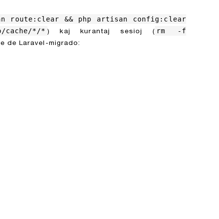
an route:clear && php artisan config:clear
cache/*/*
rm -f
) kaj kurantaj sesioj (
ne de Laravel-migrado: