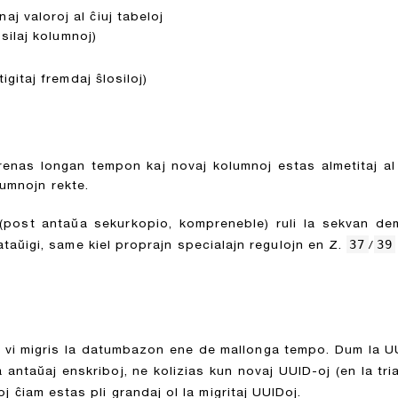
j valoroj al ĉiuj tabeloj
osilaj kolumnoj)
igitaj fremdaj ŝlosiloj)
prenas longan tempon kaj novaj kolumnoj estas almetitaj al
lumnojn rekte.
post antaŭa sekurkopio, kompreneble) ruli la sekvan dem
37
39
taŭigi, same kiel proprajn specialajn regulojn en Z.
/
 vi migris la datumbazon ene de mallonga tempo. Dum la UUI
 la antaŭaj enskriboj, ne kolizias kun novaj UUID-oj (en la t
oj ĉiam estas pli grandaj ol la migritaj UUIDoj.