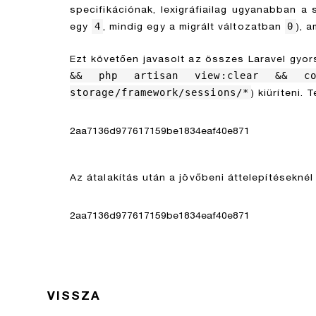
specifikációnak, lexigráfiailag ugyanabban a
4
0
egy
, mindig egy a migrált változatban
), 
Ezt követően javasolt az összes Laravel gyors
&& php artisan view:clear && com
storage/framework/sessions/*
) kiüríteni.
2aa7136d977617159be1834eaf40e871
Az átalakítás után a jövőbeni áttelepítésekné
2aa7136d977617159be1834eaf40e871
VISSZA