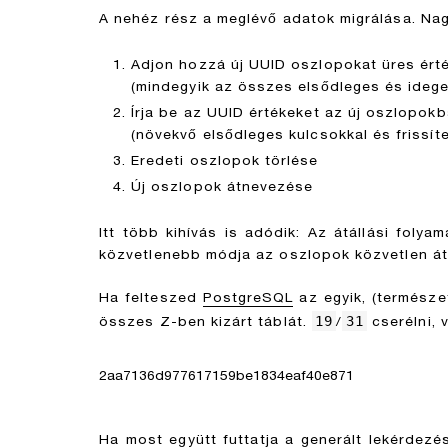
A nehéz rész a meglévő adatok migrálása. Nag
Adjon hozzá új UUID oszlopokat üres ért
(mindegyik az összes elsődleges és idege
Írja be az UUID értékeket az új oszlopokb
(növekvő elsődleges kulcsokkal és frissíte
Eredeti oszlopok törlése
Új oszlopok átnevezése
Itt több kihívás is adódik: Az átállási foly
közvetlenebb módja az oszlopok közvetlen át
Ha felteszed
PostgreSQL
az egyik, (természe
19
31
összes Z-ben kizárt táblát.
/
cserélni, 
2aa7136d977617159be1834eaf40e871
Ha most együtt futtatja a generált lekérdezés