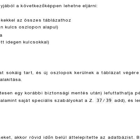
yjából a következőképpen lehetne eljárni:
ékekkel az összes táblázathoz
n kulcs oszlopon alapul)
a
tt idegen kulcsokkal)
amat sokáig tart, és új oszlopok kerülnek a táblázat végé
alakítása.
tesen egy korábbi biztonsági mentés után) lefuttathatja pé
37
39
valamint saját speciális szabályokat a Z.
/
add), és le
eket, akkor rövid időn belül áttelepítette az adatbázist. B