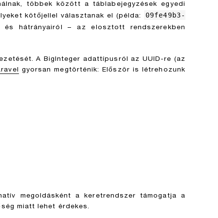
nálnak, többek között a táblabejegyzések egyedi
09fe49b3-
eket kötőjellel választanak el (példa:
 és hátrányairól – az elosztott rendszerekben
etését. A BigInteger adattípusról az UUID-re (az
aravel
gyorsan megtörténik: Először is létrehozunk
natív megoldásként a keretrendszer támogatja a
ség miatt lehet érdekes.