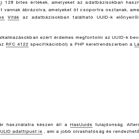
k
) 128 bites értékek, amelyeket az adatbázisokban hasz
t vannak ábrázolva, amelyeket öt csoportra osztanak, amely
os
Viták
az adatbázisokban található UUID-k előnyeiről
alkalmazásokban ezért érdemes megfontolni az UUID-k bevez
 az
RFC 4122
specifikációból) a PHP keretrendszerben a
L
ár használatra készen áll a
HasUuids
tulajdonság. Alter
n
ULID adattípust is
, ami a jobb olvashatóság és rendezhető