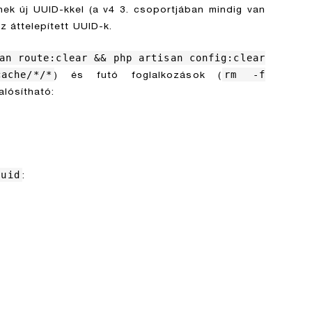
nek új UUID-kkel (a v4 3. csoportjában mindig van
z áttelepített UUID-k.
an route:clear && php artisan config:clear
che/*/*
rm -f
) és futó foglalkozások (
alósítható:
uuid
: