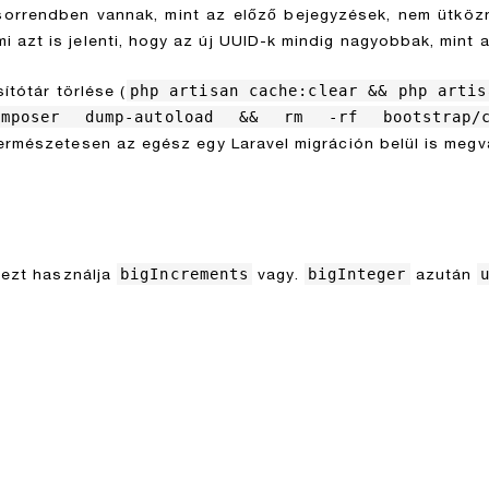
 sorrendben vannak, mint az előző bejegyzések, nem ütköz
ami azt is jelenti, hogy az új UUID-k mindig nagyobbak, mint a
php artisan cache:clear && php artis
ítótár törlése (
poser dump-autoload && rm -rf bootstrap/ca
 Természetesen az egész egy Laravel migráción belül is megv
bigIncrements
bigInteger
l ezt használja
vagy.
azután