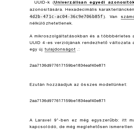
UUID-k (
Univerzálisan
egyedi
azonosító
azonosítására. Hexadecimális karakterlánckén
4d2b-471c-ac04-36c9e706b85f
). Van
szám
nélkülözhetetlenek.
A mikroszolgáltatásokban és a többbérletes 
UUID 4-es verziójának rendezhető változata
egy új
tulajdonságot
.:
2aa7136d977617159be1834eaf40e871
Ezután hozzáadjuk az összes modellünket:
2aa7136d977617159be1834eaf40e871
A Laravel 9⁺-ben ez még egyszerűbb: itt m
kapcsolódó, de még meglehetősen ismeretle