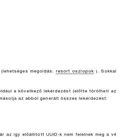
re (lehetséges megoldás:
resort oszlopok
). Sokkal
ldául a következő lekérdezést (előtte törölheti az
másolja az abból generált összes lekérdezést:
ár az így előállított UUID-k nem felelnek meg a v4