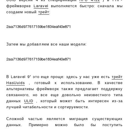
UUID версии 4 из спецификации
RFC 4122
) в PHP-
фреймворке
Laravel
выполняется быстро: сначала мы
создаем новый
трейт
:
2aa7136d977617159be1834eaf40e871
Затем мы добавляем все наши модели:
2aa7136d977617159be1834eaf40e871
В Laravel 9⁺ это еще проще: здесь у нас уже есть
трейт
HasUuids
, готовый к использованию. В качестве
альтернативы фреймворк также предлагает поддержку
связанного, но все еще довольно неизвестного типа
данных
ULID
, который может быть интересен из-за
лучшей читабельности и сортируемости.
Сложной частью является миграция существующих
данных. Примерно можно было бы поступить