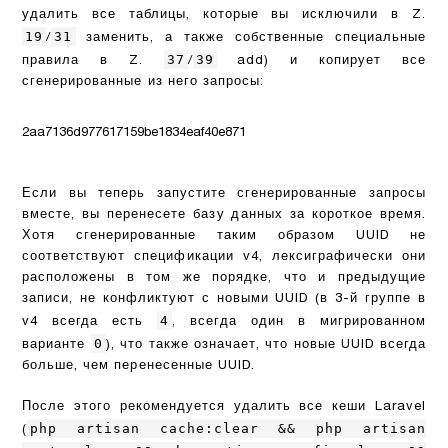
удалить все таблицы, которые вы исключили в Z.
19
31
/
заменить, а также собственные специальные
37
39
правила в Z.
/
add) и копирует все
сгенерированные из него запросы:
2aa7136d977617159be1834eaf40e871
Если вы теперь запустите сгенерированные запросы
вместе, вы перенесете базу данных за короткое время.
Хотя сгенерированные таким образом UUID не
соответствуют спецификации v4, лексиграфически они
расположены в том же порядке, что и предыдущие
записи, не конфликтуют с новыми UUID (в 3-й группе в
4
v4 всегда есть
, всегда один в мигрированном
0
варианте
), что также означает, что новые UUID всегда
больше, чем перенесенные UUID.
После этого рекомендуется удалить все кеши Laravel
php artisan cache:clear && php artisan
(