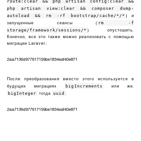
route:clear && php artisan config:clear &&
php artisan view:clear && composer dump-
autoload && rm -rf bootstrap/cache/*/*
) и
rm -f
запущенные сеансы (
storage/framework/sessions/*
) опустошить.
Конечно, все это также можно реализовать с помощью
миграции Laravel.:
2aa7136d977617159be1834eaf40e871
После преобразования вместо этого используется в
bigIncrements
будущих миграциях
или же.
bigInteger
uuid
тогда
:
2aa7136d977617159be1834eaf40e871