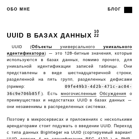
ОБО МНЕ
БЛОГ
10
UUID В БАЗАХ ДАННЫХ
22
UUID (
Объекты
универсального
уникального
идентификатора
) — это 128-битные значения, которые
используются в базах данных, помимо прочего, для
уникальной идентификации записей таблицы. Они
представлены в виде шестнадцатеричной строки,
разделенной на пять групп, разделенных дефисами
09fe49b3-4d2b-471c-ac04-
(пример:
36c9e706b85f
). Есть
многочисленные
Обсуждения
о
преимуществах и недостатках UUID в базах данных —
они незаменимы в распределенных системах.
Поэтому в микросервисах и приложениях с несколькими
арендаторами стоит подумать о введении UUID. Переход
с типа данных BigInteger на UUID (сортируемый вариант