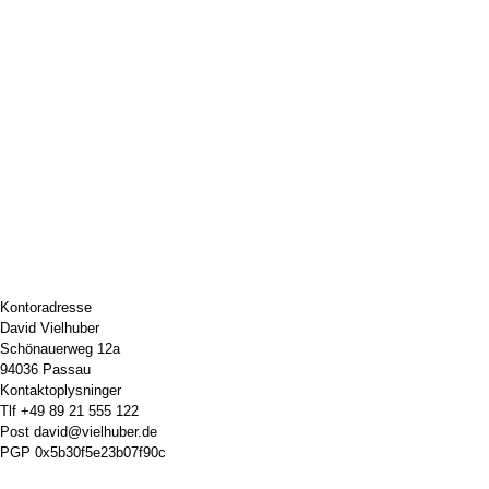
Kontoradresse
David Vielhuber
Schönauerweg 12a
94036 Passau
Kontaktoplysninger
Tlf
+49 89 21 555 122
Post
david@vielhuber.de
PGP
0x5b30f5e23b07f90c