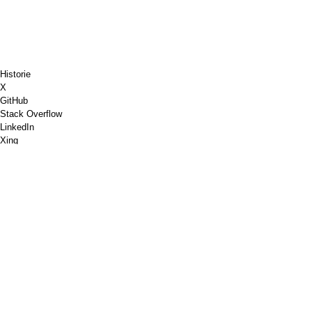
Historie
X
GitHub
Stack Overflow
LinkedIn
Xing
Chess.com
Køb mig en kaffe
PayPal
Google Maps
Youtube
Pinboard
Pinterest
Spotify
Dribbble
Shopware
PGP
Validering af W3C-markering