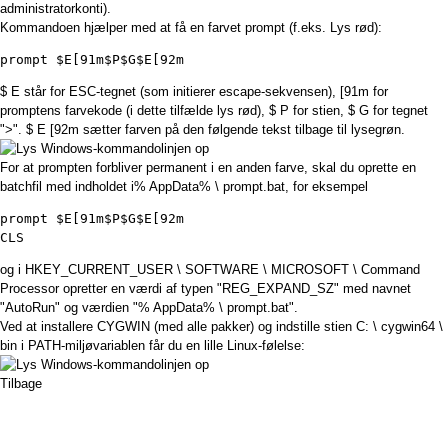
administratorkonti).
Kommandoen hjælper med at få en farvet prompt (f.eks. Lys rød):
prompt $E[91m$P$G$E[92m
$ E står for ESC-tegnet (som initierer escape-sekvensen), [91m for
promptens farvekode (i dette tilfælde lys rød), $ P for stien, $ G for tegnet
">". $ E [92m sætter farven på den følgende tekst tilbage til lysegrøn.
For at prompten forbliver permanent i en anden farve, skal du oprette en
batchfil med indholdet i% AppData% \ prompt.bat, for eksempel
CLS
og i HKEY_CURRENT_USER \ SOFTWARE \ MICROSOFT \ Command
Processor opretter en værdi af typen "REG_EXPAND_SZ" med navnet
"AutoRun" og værdien "% AppData% \ prompt.bat".
Ved at installere CYGWIN (med alle pakker) og indstille stien C: \ cygwin64 \
bin i PATH-miljøvariablen får du en lille Linux-følelse:
Tilbage