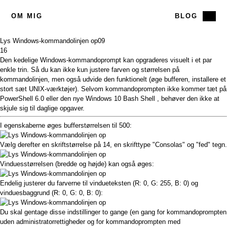
OM MIG
BLOG
Lys Windows-kommandolinjen op
09
16
Den kedelige Windows-kommandoprompt kan opgraderes visuelt i et par
enkle trin. Så du kan ikke kun justere farven og størrelsen på
kommandolinjen, men også udvide den funktionelt (øge bufferen, installere et
stort sæt UNIX-værktøjer). Selvom kommandoprompten ikke kommer tæt på
PowerShell 6.0
eller den nye
Windows 10 Bash Shell
, behøver den ikke at
skjule sig til daglige opgaver.
I egenskaberne øges bufferstørrelsen til 500:
Vælg derefter en skriftstørrelse på 14, en skrifttype "Consolas" og "fed" tegn.
Vinduesstørrelsen (bredde og højde) kan også øges:
Endelig justerer du farverne til vindueteksten (R: 0, G: 255, B: 0) og
vinduesbaggrund (R: 0, G: 0, B: 0):
Du skal gentage disse indstillinger to gange (en gang for kommandoprompten
uden administratorrettigheder og for kommandoprompten med