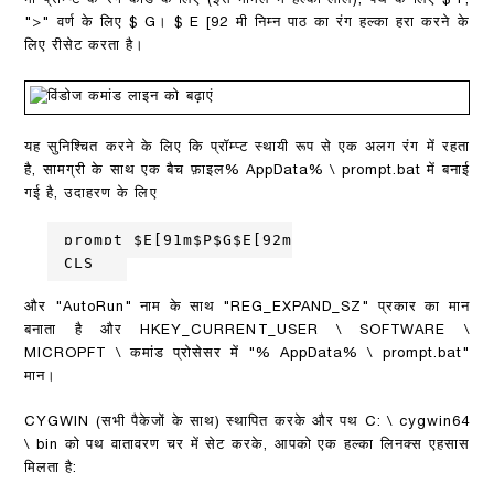
मी प्रॉम्प्ट के रंग कोड के लिए (इस मामले में हल्का लाल), पथ के लिए $ P,
">" वर्ण के लिए $ G। $ E [92 मी निम्न पाठ का रंग हल्का हरा करने के
लिए रीसेट करता है।
यह सुनिश्चित करने के लिए कि प्रॉम्प्ट स्थायी रूप से एक अलग रंग में रहता
है, सामग्री के साथ एक बैच फ़ाइल% AppData% \ prompt.bat में बनाई
गई है, उदाहरण के लिए
CLS
और "AutoRun" नाम के साथ "REG_EXPAND_SZ" प्रकार का मान
बनाता है और HKEY_CURRENT_USER \ SOFTWARE \
MICROPFT \ कमांड प्रोसेसर में "% AppData% \ prompt.bat"
मान।
CYGWIN (सभी पैकेजों के साथ) स्थापित करके और पथ C: \ cygwin64
\ bin को पथ वातावरण चर में सेट करके, आपको एक हल्का लिनक्स एहसास
मिलता है: