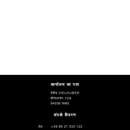
कार्यालय का पता
डेविड VIELHUBER
शोनाउरवेग 12A
94036 पासाउ
संपर्क विवरण
तेल
+49 89 21 555 122