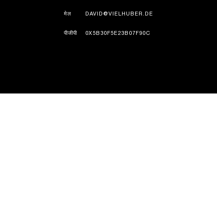
मेल
DAVID@VIELHUBER.DE
पीजीपी
0X5B30F5E23B07F90C
इतिहास