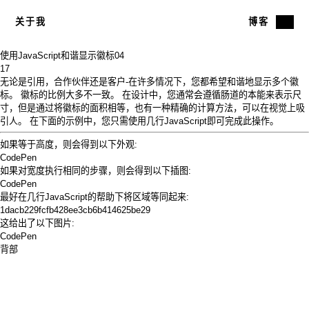
关于我
博客
使用JavaScript和谐显示徽标
04
17
无论是引用，合作伙伴还是客户-在许多情况下，您都希望和谐地显示多个徽
标。 徽标的比例大多不一致。 在设计中，您通常会遵循肠道的本能来表示尺
寸，但是通过将徽标的面积相等，也有一种精确的计算方法，可以在视觉上吸
引人。 在下面的示例中，您只需使用几行JavaScript即可完成此操作。
如果等于高度，则会得到以下外观:
CodePen
如果对宽度执行相同的步骤，则会得到以下插图:
CodePen
最好在几行JavaScript的帮助下将区域等同起来:
1dacb229fcfb428ee3cb6b414625be29
这给出了以下图片:
CodePen
背部