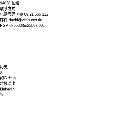
94036 帕绍
联系方式
电话号码
+49 89 21 555 122
邮件
david@vielhuber.de
PGP
0x5b30f5e23b07f90c
历史
X
的GitHub
堆栈溢出
LinkedIn
兴
国际象棋网站
给我买杯咖啡
PayPal
谷歌地图
的YouTube
插脚板