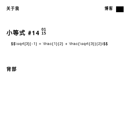
关于我
博客
01
小等式 #14
15
$$\sqrt[3]{-1} = \frac{1}{2} + \frac{\sqrt{3}}{2}i$$
背部