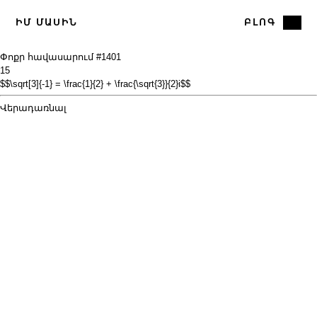
ԻՄ ՄԱՍԻՆ
ԲԼՈԳ
Փոքր հավասարում #14
01
15
$$\sqrt[3]{-1} = \frac{1}{2} + \frac{\sqrt{3}}{2}i$$
Վերադառնալ