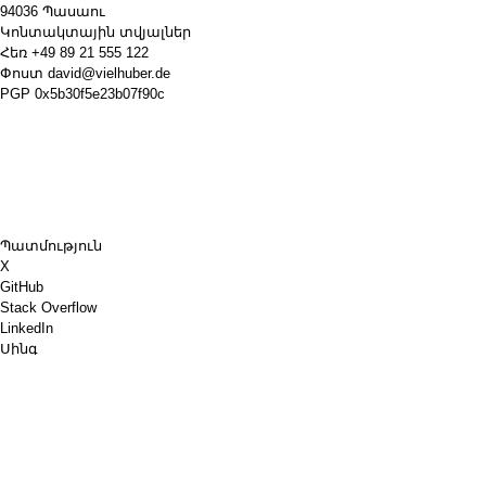
94036 Պասաու
Կոնտակտային տվյալներ
Հեռ
+49 89 21 555 122
Փոստ
david@vielhuber.de
PGP
0x5b30f5e23b07f90c
Պատմություն
X
GitHub
Stack Overflow
LinkedIn
Սինգ
Chess.com
Գնիր ինձ սուրճ
PayPal
Google Քարտեզներ
YouTube
Տախտակ