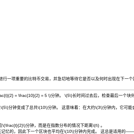
在进行一项重要的比特币交易，并急切地等待它是否以及何时出现在下一个
rac{t}{2} = \frac{10}{2} = 5 \)
分钟。
\(5\)
长时间过去后，检查最后一个块何
从
\(5\)
分钟变成了总共
\(10\)
分钟。 这意味着：在大约
\(3\)
分钟内，它可能
应
\(\frac{t}{2}\)
分钟，而是在指数分布的情况下距离
\(t\)
。
无记忆的，因此下一个区块也平均在
\(10\)
分钟内完成。 这总是适用的—