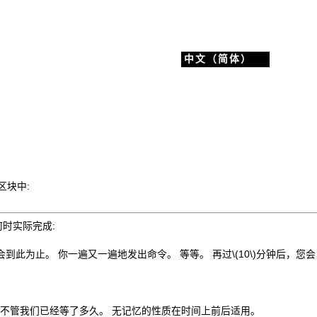
中文（简体）
区块中:
时实际完成:
会到此为止。 你一遍又一遍地发出命令。 等等。 再过
\(10\)
分钟后，您会
—不管我们已经等了多久。 无记忆的性质在时间上前后适用。