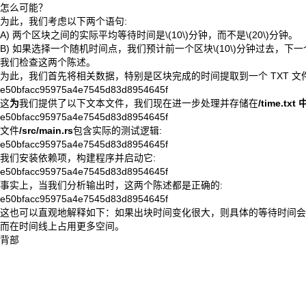
怎么可能？
为此，我们考虑以下两个语句:
A) 两个区块之间的实际平均等待时间是
\(10\)
分钟，而不是
\(20\)
分钟。
B) 如果选择一个随机时间点，我们预计前一个区块
\(10\)
分钟过去，下一
我们检查这两个陈述。
为此，我们首先将相关数据，特别是区块完成的时间提取到一个 TXT 文
e50bfacc95975a4e7545d83d8954645f
这
为
我们提供了以下
文本文件
，我们现在进一步处理并存储在
/time.txt 
e50bfacc95975a4e7545d83d8954645f
文件
/src/main.rs
包含实际的测试逻辑:
e50bfacc95975a4e7545d83d8954645f
我们安装依赖项，构建程序并启动它:
e50bfacc95975a4e7545d83d8954645f
事实上，当我们分析输出时，这两个陈述都是正确的:
e50bfacc95975a4e7545d83d8954645f
这也可以直观地解释如下：如果出块时间变化很大，则具体的等待时间会
而在时间线上占用更多空间。
背部