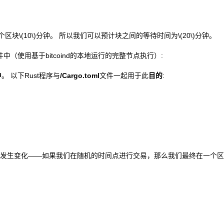
个区块
\(10\)
分钟。 所以我们可以预计块之间的等待时间为
\(20\)
分钟。
件中（使用基于
bitcoind
的本地运行的完整节点
执行
）:
中
。 以下
Rust
程序与
/Cargo.toml
文件一起用于此
目的
:
发生变化——如果我们在随机的时间点进行交易，那么我们最终在一个区间