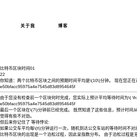
关于我
博客
比特币区块时间
01
22
你知道：两个比特币区块之间的预期时间平均是
\(10\)
分钟。 现在您正
e50bfacc95975a4e7545d83d8954645f
由于您没有检查前一个区块何时完成，您实际上预计平均等待时间为
\( \f
e50bfacc95975a4e7545d83d8954645f
最后一个区块在
\(7\)
分钟前已经完成。 既然知道了这些信息，预计时间
觉得有些不对劲。
但后来你记住了
等待悖论
:
如果公交车平均每
\(t\)
分钟运行一次，随机到达公交车站的等待时间不对
比特币区块的出现是一个泊松过程，因此呈指数分布。 由于泊松过程是