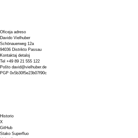
Oficeja adreso
Davido Vielhuber
Schönauerweg 12a
94036 Distrikto Passau
Kontaktaj detaloj
Tel
+49 89 21 555 122
Poŝto
david@vielhuber.de
PGP
0x5b30f5e23b07f90c
Historio
X
GitHub
Stako Superfluo