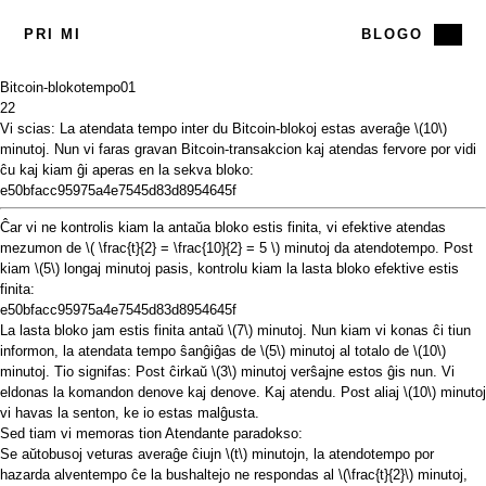
PRI MI
BLOGO
Bitcoin-blokotempo
01
22
Vi scias: La atendata tempo inter du Bitcoin-blokoj estas averaĝe
\(10\)
minutoj. Nun vi faras gravan Bitcoin-transakcion kaj atendas fervore por vidi
ĉu kaj kiam ĝi aperas en la sekva bloko:
e50bfacc95975a4e7545d83d8954645f
Ĉar vi ne kontrolis kiam la antaŭa bloko estis finita, vi efektive atendas
mezumon de
\( \frac{t}{2} = \frac{10}{2} = 5 \)
minutoj da atendotempo. Post
kiam
\(5\)
longaj minutoj pasis, kontrolu kiam la lasta bloko efektive estis
finita:
e50bfacc95975a4e7545d83d8954645f
La lasta bloko jam estis finita antaŭ
\(7\)
minutoj. Nun kiam vi konas ĉi tiun
informon, la atendata tempo ŝanĝiĝas de
\(5\)
minutoj al totalo de
\(10\)
minutoj. Tio signifas: Post ĉirkaŭ
\(3\)
minutoj verŝajne estos ĝis nun. Vi
eldonas la komandon denove kaj denove. Kaj atendu. Post aliaj
\(10\)
minutoj
vi havas la senton, ke io estas malĝusta.
Sed tiam vi memoras tion
Atendante paradokso
:
Se aŭtobusoj veturas averaĝe ĉiujn
\(t\)
minutojn, la atendotempo por
hazarda alventempo ĉe la bushaltejo ne respondas al
\(\frac{t}{2}\)
minutoj,