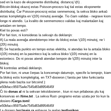
sed en la kazo de eksponente distribuitaj. distancoj
\(t\)
.
Bitcoin-blokaj okazoj estas Poisson-procezo kaj tial estas eksponente
distribuitaj. Ĉar Poisson-procezoj estas senmemoraj, la sekva bloko ankaŭ
estas kompletigita en
\(10\)
minutoj averaĝe. Tio ĉiam validas - negrave kiom
longe ni atendis. La kvalito de senmemoreco validas kaj malantaŭen kaj
antaŭen en tempo.
Kiel tio povas esti?
Por fari tion, ni konsideras la sekvajn du deklarojn:
A) La reala averaĝa atendotempo inter du blokoj estas
\(10\)
minutoj, ne
\
(20\)
minutoj.
B) Se hazarda punkto en tempo estas elektita, ni atendas ke la antaŭa bloko
\(10\)
minutoj en la pasinteco kaj la sekva bloko
\(10\)
minutoj en la
estonteco. Do ni povas atendi atendan tempon de
\(20\)
minutoj inter la
blokoj.
Ni kontrolas ambaŭ deklarojn.
Por fari tion, ni unue ĉerpas la koncernajn datumojn, specife la tempojn, kiam
la blokoj estis kompletigitaj, en TXT-dosieron (
farota
per loke funkcianta
plena nodo bazita sur
bitcoind
):
e50bfacc95975a4e7545d83d8954645f
Ĉi tio
donas al
ni la sekvan
tekstdosieron
, kiun ni nun prilaboras plu kaj
konservas en
/time.txt
. La sekva
Rust-
programo estas uzata por tio kun la
dosiero
/Cargo.toml
:
e50bfacc95975a4e7545d83d8954645f
La dosiero
/src/main.rs
enhavas la realan
testlogikon
: