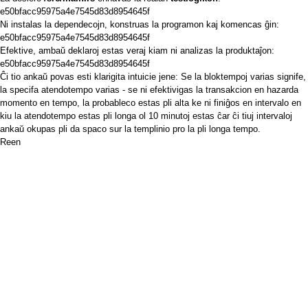
e50bfacc95975a4e7545d83d8954645f
Ni instalas la dependecojn, konstruas la programon kaj komencas ĝin:
e50bfacc95975a4e7545d83d8954645f
Efektive, ambaŭ deklaroj estas veraj kiam ni analizas la produktaĵon:
e50bfacc95975a4e7545d83d8954645f
Ĉi tio ankaŭ povas esti klarigita intuicie jene: Se la bloktempoj varias signife,
la specifa atendotempo varias - se ni efektivigas la transakcion en hazarda
momento en tempo, la probableco estas pli alta ke ni finiĝos en intervalo en
kiu la atendotempo estas pli longa ol 10 minutoj estas ĉar ĉi tiuj intervaloj
ankaŭ okupas pli da spaco sur la templinio pro la pli longa tempo.
Reen