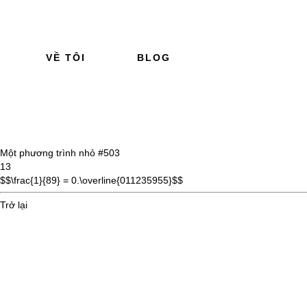
VỀ TÔI
BLOG
Một phương trình nhỏ #5
03
13
$$\frac{1}{89} = 0.\overline{011235955}$$
Trở lại