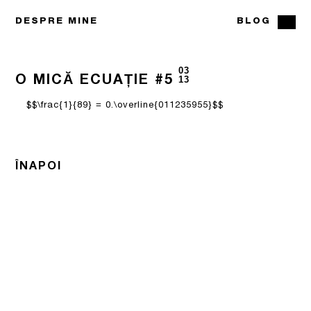
DESPRE MINE
BLOG
03
O MICĂ ECUAȚIE #5
13
$$\frac{1}{89} = 0.\overline{011235955}$$
ÎNAPOI