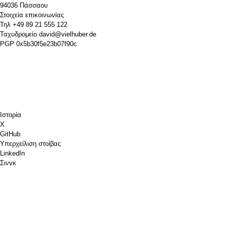
94036 Πάσσαου
Στοιχεία επικοινωνίας
Τηλ
+49 89 21 555 122
Ταχυδρομείο
david@vielhuber.de
PGP
0x5b30f5e23b07f90c
Ιστορία
Χ
GitHub
Υπερχείλιση στοίβας
LinkedIn
Σινγκ
Chess.com
Κέρασέ μου έναν καφέ
PayPal
Χάρτες Google
YouTube
Pinboard