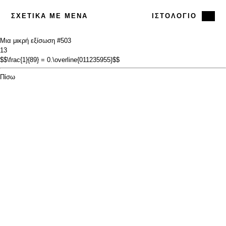
ΣΧΕΤΙΚΆ ΜΕ ΜΈΝΑ
ΙΣΤΟΛΌΓΙΟ
Μια μικρή εξίσωση #5
03
13
$$\frac{1}{89} = 0.\overline{011235955}$$
Πίσω