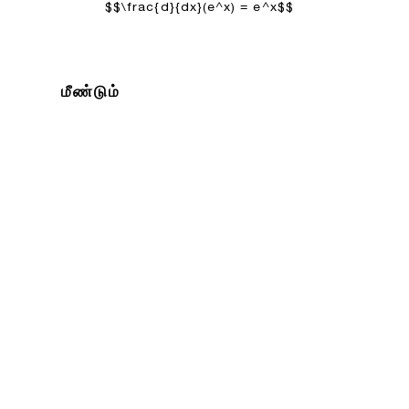
$$\frac{d}{dx}(e^x) = e^x$$
மீண்டும்