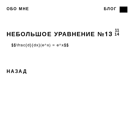
ОБО МНЕ
БЛОГ
11
НЕБОЛЬШОЕ УРАВНЕНИЕ №13
14
$$\frac{d}{dx}(e^x) = e^x$$
НАЗАД