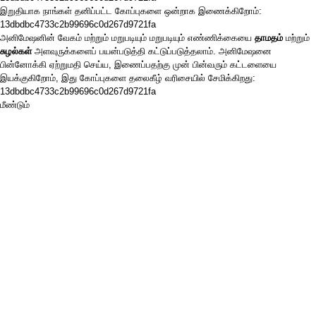
இறுதியாக நாங்கள் தனிப்பட்ட கோப்புகளை ஒன்றாக இணைக்கிறோம்:
13dbdbc4733c2b99696c0d267d9721fa
அனிமேஷனின் வேகம் மற்றும் மறுபடியும் மறுபடியும் எண்ணிக்கையை
தாமதம்
மற்றும்
சுழல்கள்
அளவுருக்களைப் பயன்படுத்தி கட்டுப்படுத்தலாம். அனிமேஷனை
பின்னோக்கி ஏற்றுமதி செய்ய, இணைப்பதற்கு முன் பின்வரும் கட்டளையை
இயக்குகிறோம், இது கோப்புகளை தலைகீழ் வரிசையில் சேமிக்கிறது:
13dbdbc4733c2b99696c0d267d9721fa
மீண்டும்