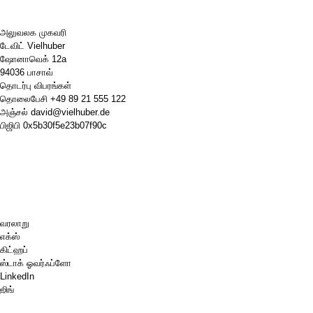
அலுவலக முகவரி
டேவிட் Vielhuber
ஷோனாவெக் 12a
94036 பாசாவ்
தொடர்பு விபரங்கள்
தொலைபேசி
+49 89 21 555 122
அஞ்சல்
david@vielhuber.de
பிஜிபி
0x5b30f5e23b07f90c
வரலாறு
எக்ஸ்
கிட்ஹப்
ஸ்டாக் ஓவர்ஃப்ளோ
LinkedIn
ஜிங்
செஸ்.காம்