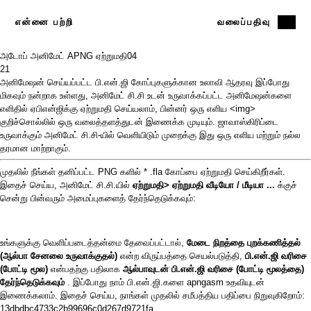
என்னை பற்றி
வலைப்பதிவு
அடோப் அனிமேட் APNG ஏற்றுமதி
04
21
அனிமேஷன் செய்யப்பட்ட பி.என்.ஜி கோப்புகளுக்கான
உலாவி ஆதரவு
இப்போது
மிகவும் நன்றாக உள்ளது,
அனிமேட் சி.சி
உடன் உருவாக்கப்பட்ட அனிமேஷன்களை
எளிதில் ஏபிஎன்ஜிக்கு ஏற்றுமதி செய்யலாம், பின்னர் ஒரு எளிய <img>
குறிச்சொல்லில் ஒரு வலைத்தளத்துடன் இணைக்க முடியும். ஜாவாஸ்கிரிப்டை
உருவாக்கும் அனிமேட் சி.சி-யில் வெளியிடும் முறைக்கு இது ஒரு எளிய மற்றும் நல்ல
தரமான மாற்றாகும்.
முதலில் நீங்கள் தனிப்பட்ட PNG களில் * .fla கோப்பை ஏற்றுமதி செய்கிறீர்கள்.
இதைச் செய்ய, அனிமேட் சி.சி.யில்
ஏற்றுமதி> ஏற்றுமதி வீடியோ / மீடியா ...
க்குச்
சென்று பின்வரும் அமைப்புகளைத் தேர்ந்தெடுக்கவும்:
உங்களுக்கு வெளிப்படைத்தன்மை தேவைப்பட்டால்,
மேடை நிறத்தை புறக்கணித்தல்
(ஆல்பா சேனலை உருவாக்குதல்)
என்ற விருப்பத்தை செயல்படுத்தி,
பி.என்.ஜி
வரிசை
(போட்டி மூல)
என்பதற்கு பதிலாக
ஆல்பாவுடன்
பி.என்.ஜி வரிசை (போட்டி மூலத்தை)
தேர்ந்தெடுக்கவும்
. இப்போது நாம் பி.என்.ஜி.களை apngasm உதவியுடன்
இணைக்கலாம். இதைச் செய்ய, நாங்கள் முதலில் சமீபத்திய பதிப்பை நிறுவுகிறோம்:
13dbdbc4733c2b99696c0d267d9721fa