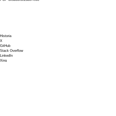
Historia
X
GitHub
Stack Overflow
LinkedIn
Xing
Chess.com
Bjud mig på en kaffe
PayPal
Google Maps
Youtube
Anslagstavla
Pinterest
Spotify
Dribbble
Shopware
PGP