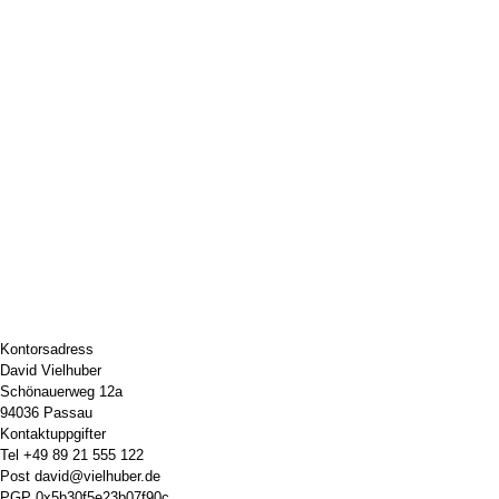
Kontorsadress
David Vielhuber
Schönauerweg 12a
94036 Passau
Kontaktuppgifter
Tel
+49 89 21 555 122
Post
david@vielhuber.de
PGP
0x5b30f5e23b07f90c