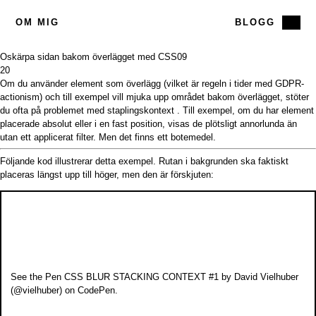
OM MIG
BLOGG
Oskärpa sidan bakom överlägget med CSS
09
20
Om du använder element som överlägg (vilket är regeln i tider med GDPR-
actionism) och till exempel vill mjuka upp området bakom överlägget, stöter
du ofta på problemet med
staplingskontext
. Till exempel, om du har element
placerade absolut eller i en fast position, visas de plötsligt annorlunda än
utan ett applicerat filter. Men det finns ett botemedel.
Följande kod illustrerar detta exempel. Rutan i bakgrunden ska faktiskt
placeras längst upp till höger, men den är förskjuten:
See the Pen
CSS BLUR STACKING CONTEXT #1
by David Vielhuber
(
@vielhuber
) on
CodePen
.