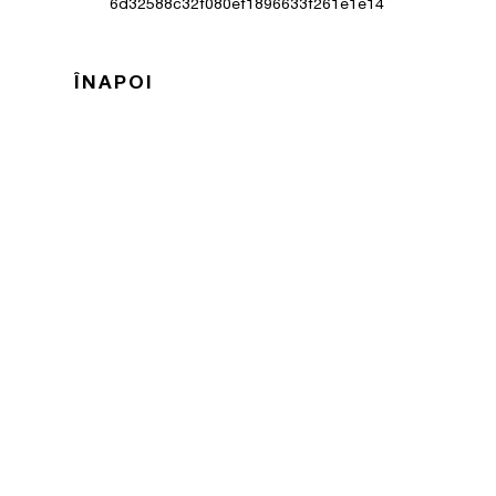
6d32588c32f080ef1896633f261e1e14
ÎNAPOI