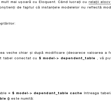
 mult mai ușoară cu Eloquent. Când lucrați cu
relații eloc
conștienți de faptul că instanțele modelelor nu reflectă m
ptărilor:
ea veche chiar și după modificare (deoarece valoarea a fo
t tabel conectat cu
$ model-> dependent_table
, vă pu
able
= $ model-> dependant_table cache
întreaga tabel
le ()
este numită: