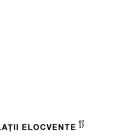
07
17
LAȚII ELOCVENTE