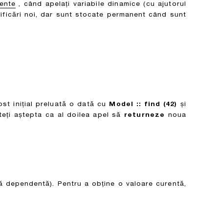
vente
, când apelați variabile dinamice (cu ajutorul
odificări noi, dar sunt stocate permanent când sunt
st inițial preluată o dată cu
Model :: find (42)
și
teți aștepta ca al doilea apel să
returneze
noua
ă dependentă). Pentru a obține o valoare curentă,