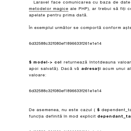
Laravel face comunicarea cu baza de date
metodelor magice
ale PHP), ar trebui să fiți 
apelate pentru prima dată.
În exemplul următor se comportă conform aște
6d32588c32f080ef1896633f261e1e14
$ model-> col
returnează întotdeauna valoar
apoi salvată). Dacă vă
adresați
acum unui al
valoare:
6d32588c32f080ef1896633f261e1e14
De asemenea, nu este cazul (
$
dependent_t
funcția definită în mod explicit
dependant_tab