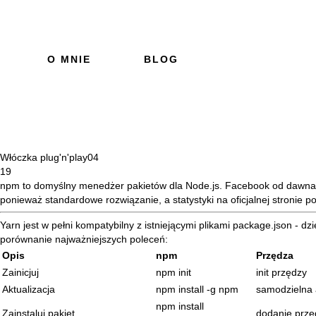
O MNIE
BLOG
Włóczka plug'n'play
04
19
npm
to domyślny menedżer pakietów dla Node.js. Facebook od dawna 
ponieważ standardowe rozwiązanie, a
statystyki na oficjalnej stronie
po
Yarn jest w pełni kompatybilny z istniejącymi plikami package.json - 
porównanie najważniejszych poleceń:
Opis
npm
Przędza
Zainicjuj
npm init
init przędzy
Aktualizacja
npm install -g npm
samodzielna 
npm install
Zainstaluj pakiet
dodanie przę