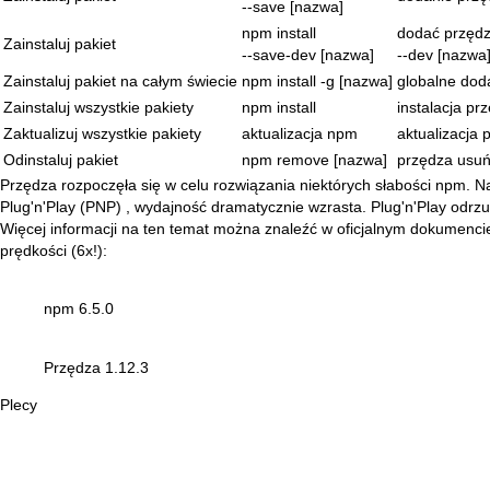
--save [nazwa]
npm install
dodać przęd
Zainstaluj pakiet
--save-dev [nazwa]
--dev [nazwa
Zainstaluj pakiet na całym świecie
npm install -g [nazwa]
globalne dod
Zainstaluj wszystkie pakiety
npm install
instalacja pr
Zaktualizuj wszystkie pakiety
aktualizacja npm
aktualizacja 
Odinstaluj pakiet
npm remove [nazwa]
przędza usuń
Przędza rozpoczęła się w celu rozwiązania niektórych słabości npm. Na
Plug'n'Play (PNP)
, wydajność dramatycznie wzrasta. Plug'n'Play odrzu
Więcej informacji na ten temat można znaleźć w
oficjalnym dokumenci
prędkości (6x!):
npm 6.5.0
Przędza 1.12.3
Plecy