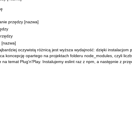
zę
]
anie przędzy [nazwa]
zędzy
przędzy
 [nazwa]
jbardziej oczywistą różnicą jest wyższa wydajność: dzięki instalacjom 
ca koncepcję opartego na projektach folderu node_modules, czyli licz
e
na temat Plug'n'Play. Instalujemy
eslint
raz z npm, a następnie z prz