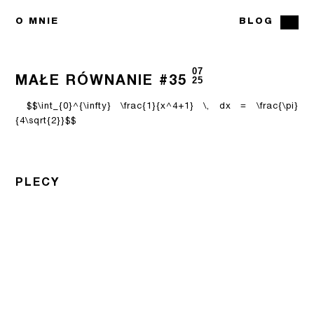
O MNIE
BLOG
07
MAŁE RÓWNANIE #35
25
$$\int_{0}^{\infty} \frac{1}{x^4+1} \, dx = \frac{\pi}
{4\sqrt{2}}$$
PLECY