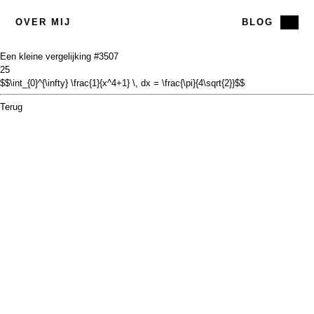
OVER MIJ
BLOG
Een kleine vergelijking #35
07
25
$$\int_{0}^{\infty} \frac{1}{x^4+1} \, dx = \frac{\pi}{4\sqrt{2}}$$
Terug