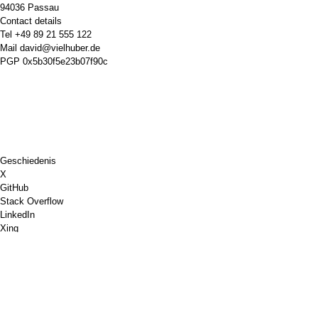
94036 Passau
Contact details
Tel
+49 89 21 555 122
Mail
david@vielhuber.de
PGP
0x5b30f5e23b07f90c
Geschiedenis
X
GitHub
Stack Overflow
LinkedIn
Xing
Schaken.nl
Koop mij een koffie
PayPal
Google Maps
YouTube
Prikbord