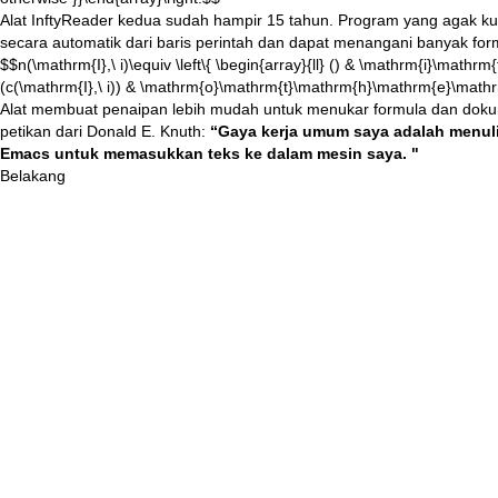
Alat
InftyReader
kedua sudah hampir 15 tahun. Program yang agak ku
secara automatik dari baris perintah dan dapat menangani banyak for
$$n(\mathrm{I},\ i)\equiv \left\{ \begin{array}{ll} () & \mathrm{i}\math
(c(\mathrm{I},\ i)) & \mathrm{o}\mathrm{t}\mathrm{h}\mathrm{e}\math
Alat membuat penaipan lebih mudah untuk menukar formula dan dok
petikan dari Donald E. Knuth:
“Gaya kerja umum saya adalah menul
Emacs untuk memasukkan teks ke dalam mesin saya. "
Belakang