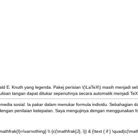
ld E. Knuth yang
legenda. Pakej perisian
\(\LaTeX\)
masih menjadi se
tulisan tangan dapat ditukar sepenuhnya secara automatik menjadi TeX
edia sosial. Ia pakar dalam menukar formula individu. Sebahagian da
dengan penilaian ketepatan. Saya mengujinya dengan menggunakan f
d \mathfrak{I}=\varnothing} \\ {c(\mathfrak{J}, i)} & {\text { if } \quad|c(\m