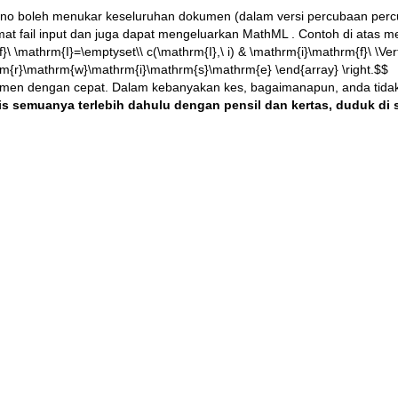
no boleh menukar keseluruhan dokumen (dalam versi percubaan percu
mat fail input dan juga dapat mengeluarkan
MathML
. Contoh di atas me
rm{f}\ \mathrm{I}=\emptyset\\ c(\mathrm{I},\ i) & \mathrm{i}\mathrm{f}\ \
rm{r}\mathrm{w}\mathrm{i}\mathrm{s}\mathrm{e} \end{array} \right.$$
umen dengan cepat. Dalam kebanyakan kes, bagaimanapun, anda tida
is semuanya terlebih dahulu dengan pensil dan kertas, duduk d