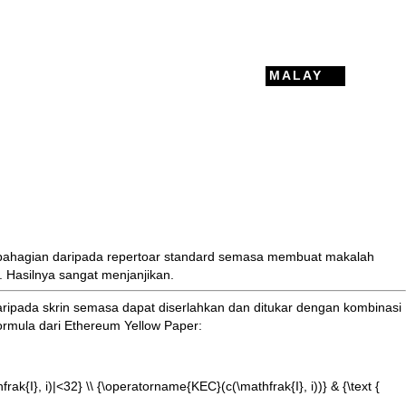
MALAY
bahagian daripada repertoar standard semasa membuat makalah
. Hasilnya sangat menjanjikan.
ripada skrin semasa dapat diserlahkan dan ditukar dengan kombinasi
ormula dari
Ethereum Yellow Paper
:
athfrak{I}, i)|<32} \\ {\operatorname{KEC}(c(\mathfrak{I}, i))} & {\text {