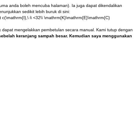
ma anda boleh mencuba halaman). Ia juga dapat dikendalikan
nunjukkan sedikit lebih buruk di sini:
Vert c(\mathrm{I},\ i\ <32\\ \mathrm{K}\mathrm{E}\mathrm{C}
k dapat mengelakkan pembetulan secara manual. Kami tutup dengan
i sebelah keranjang sampah besar. Kemudian saya menggunakan