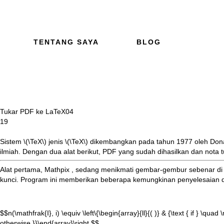
TENTANG SAYA
BLOG
Tukar PDF ke LaTeX
04
19
Sistem
\(\TeX\)
jenis
\(\TeX\)
dikembangkan pada tahun 1977 oleh
Dona
ilmiah. Dengan dua alat berikut, PDF yang sudah dihasilkan dan nota 
Alat pertama,
Mathpix
, sedang menikmati gembar-gembur sebenar di m
kunci. Program ini memberikan beberapa kemungkinan penyelesaian 
$$n(\mathfrak{I}, i) \equiv \left\{\begin{array}{ll}{( )} & {\text { if } \qua
otherwise }}\end{array}\right.$$